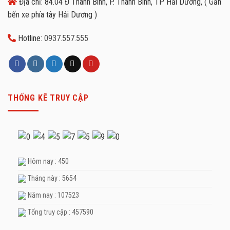
Địa chỉ: 84.04 Đ Thanh Bình, P. Thanh Bình, TP Hải Dương, ( Gần
bến xe phía tây Hải Dương )
Hotline:
0937.557.555
THỐNG KÊ TRUY CẬP
Hôm nay : 450
Tháng này : 5654
Năm nay : 107523
Tổng truy cập : 457590