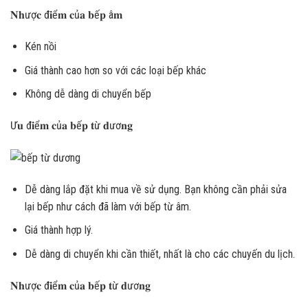
𝐍𝐡ượ𝐜 đ𝐢ể𝐦 𝐜ủ𝐚 𝐛ế𝐩 â𝐦
Kén nồi
Giá thành cao hơn so với các loại bếp khác
Không dễ dàng di chuyển bếp
Ư𝐮 đ𝐢ể𝐦 𝐜ủ𝐚 𝐛ế𝐩 𝐭ừ 𝐝ươ𝐧𝐠
Dễ dàng lắp đặt khi mua về sử dụng. Bạn không cần phải sửa
lại bếp như cách đã làm với bếp từ âm.
Giá thành hợp lý.
Dễ dàng di chuyển khi cần thiết, nhất là cho các chuyến du lịch.
𝐍𝐡ượ𝐜 đ𝐢ể𝐦 𝐜ủ𝐚 𝐛ế𝐩 𝐭ừ 𝐝ươ𝐧𝐠