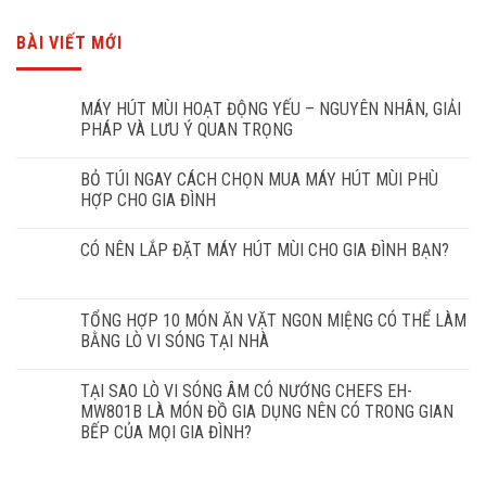
BÀI VIẾT MỚI
MÁY HÚT MÙI HOẠT ĐỘNG YẾU – NGUYÊN NHÂN, GIẢI
PHÁP VÀ LƯU Ý QUAN TRỌNG
BỎ TÚI NGAY CÁCH CHỌN MUA MÁY HÚT MÙI PHÙ
HỢP CHO GIA ĐÌNH
CÓ NÊN LẮP ĐẶT MÁY HÚT MÙI CHO GIA ĐÌNH BẠN?
TỔNG HỢP 10 MÓN ĂN VẶT NGON MIỆNG CÓ THỂ LÀM
BẰNG LÒ VI SÓNG TẠI NHÀ
TẠI SAO LÒ VI SÓNG ÂM CÓ NƯỚNG CHEFS EH-
MW801B LÀ MÓN ĐỒ GIA DỤNG NÊN CÓ TRONG GIAN
BẾP CỦA MỌI GIA ĐÌNH?