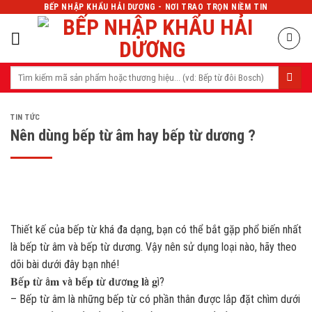
Skip
BẾP NHẬP KHẨU HẢI DƯƠNG - NƠI TRAO TRỌN NIỀM TIN
to
content
Tìm
kiếm:
TIN TỨC
Nên dùng bếp từ âm hay bếp từ dương ?
Thiết kế của bếp từ khá đa dạng, bạn có thể bắt gặp phổ biến nhất
là bếp từ âm và bếp từ dương. Vậy nên sử dụng loại nào, hãy theo
dõi bài dưới đây bạn nhé!
️𝐁ế𝐩 𝐭ừ â𝐦 𝐯à 𝐛ế𝐩 𝐭ừ 𝐝ươ𝐧𝐠 𝐥à 𝐠ì?
– Bếp từ âm là những bếp từ có phần thân được lắp đặt chìm dưới