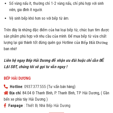
Số vùng nấu ít, thường chỉ 1-2 vùng nấu, chỉ phù hợp với sinh
viên, gia đình ít người.
Vệ sinh bếp khó hơn so với bếp từ âm.
Trên đây là những đặc điểm của hai loại bếp từ, chúc bạn tìm được
sản phẩm phù hợp với nhu cầu của mình. Để mua bếp từ vừa chất
lượng lại giá thành tốt đừng quên gọi
Hotline
của
𝐁ế𝐩 𝐇ả𝐢 𝐃ươ𝐧𝐠
ban nhé!
Liên hệ ngay Bếp Hải Dương để nhận ưu đãi h
oặc chỉ cần ĐỂ
LẠI SĐT, chúng tôi sẽ gọi tư vấn ngay !
BẾP HẢI DƯƠNG
Hotline
:
0937.377.555
(Tư vấn bán hàng)
Địa chỉ
: 84.04 Đ Thanh Bình, P. Thanh Bình, TP Hải Dương, ( Gần
bến xe phía tây Hải Dương )
Fanpage
:
Thiết Bị Nhà Bếp Hải Dương