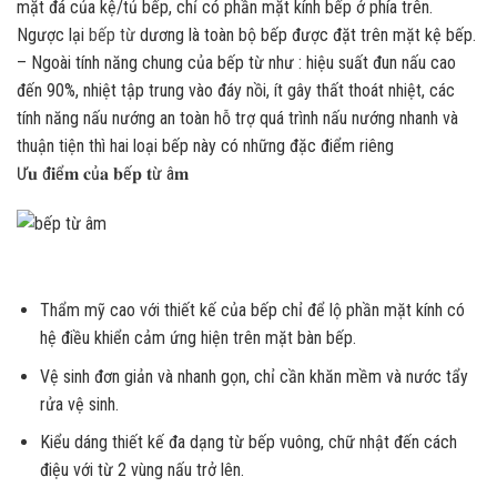
mặt đá của kệ/tủ bếp, chỉ có phần mặt kính bếp ở phía trên.
Ngược lại
bếp từ
dương là toàn bộ bếp được đặt trên mặt kệ bếp.
– Ngoài tính năng chung của bếp từ như : hiệu suất đun nấu cao
đến 90%, nhiệt tập trung vào đáy nồi, ít gây thất thoát nhiệt, các
tính năng nấu nướng an toàn hỗ trợ quá trình nấu nướng nhanh và
thuận tiện thì hai loại bếp này có những đặc điểm riêng
Ư𝐮 đ𝐢ể𝐦 𝐜ủ𝐚 𝐛ế𝐩 𝐭ừ â𝐦
Thẩm mỹ cao với thiết kế của bếp chỉ để lộ phần mặt kính có
hệ điều khiển cảm ứng hiện trên mặt bàn bếp.
Vệ sinh đơn giản và nhanh gọn, chỉ cần khăn mềm và nước tẩy
rửa vệ sinh.
Kiểu dáng thiết kế đa dạng từ bếp vuông, chữ nhật đến cách
điệu với từ 2 vùng nấu trở lên.