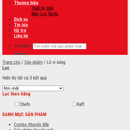
Thương hiệu
Thiết bị Bếp
Máy Lọc Nước
Dịch vụ
Tin tức
Hỗ trợ
Liên hệ
Tìm kiếm:
Trang chủ
/
Sản phẩm
/
Lò vi sóng
Lọc
Hiển thị tất cả 3 kết quả
Lọc theo hãng
Chefs
Kaff
DANH MỤC SẢN PHẨM
Combo Khuyến Mãi