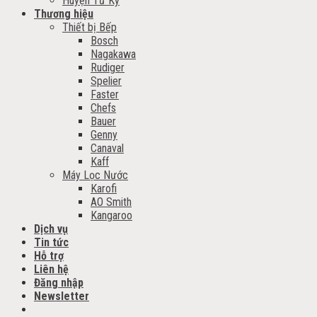
Huyện Tứ Kỳ
Thương hiệu
Thiết bị Bếp
Bosch
Nagakawa
Rudiger
Spelier
Faster
Chefs
Bauer
Genny
Canaval
Kaff
Máy Lọc Nước
Karofi
AO Smith
Kangaroo
Dịch vụ
Tin tức
Hỗ trợ
Liên hệ
Đăng nhập
Newsletter