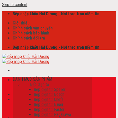
Skip to content
Bếp nhập khẩu Hải Dương - Nơi trao trọn niềm tin
Giới thiệu
Chính sách vận chuyển
Chính sách bảo hành
Chính sách đổi trả
Bếp nhập khẩu Hải Dương - Nơi trao trọn niềm tin
DANH MỤC SẢN PHẨM
Tìm kiếm:
Bếp điện từ
Bếp điện từ Spelier
Bếp điện từ Bosch
Bếp điện từ Chefs
Giỏ hàng /
0
₫
Bếp điện từ Bauer
Chưa có sản phẩm trong giỏ hàng.
Bếp điện từ Faster
Bếp điện từ Nagakawa