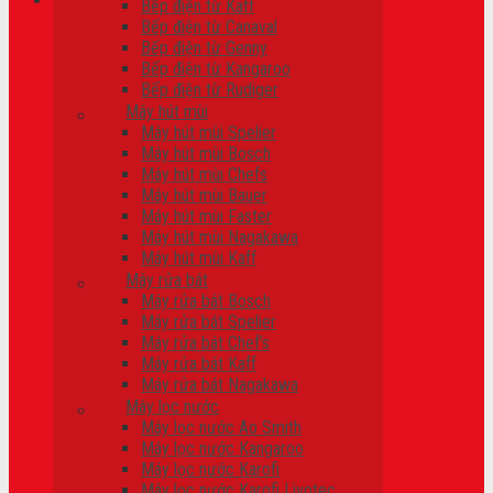
Bếp điện từ Kaff
Bếp điện từ Canaval
Giỏ hàng
Bếp điện từ Genny
Bếp điện từ Kangaroo
Chưa có sản phẩm trong giỏ hàng.
Bếp điện từ Rudiger
Máy hút mùi
Máy hút mùi Spelier
Máy hút mùi Bosch
Máy hút mùi Chefs
Máy hút mùi Bauer
Máy hút mùi Faster
Máy hút mùi Nagakawa
Máy hút mùi Kaff
Máy rửa bát
Máy rửa bát Bosch
Máy rửa bát Spelier
Máy rửa bát Chef’s
Máy rửa bát Kaff
Máy rửa bát Nagakawa
Máy lọc nước
Máy lọc nước Ao Smith
Máy lọc nước Kangaroo
Máy lọc nước Karofi
Máy lọc nước Karofi Livotec