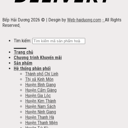
Bếp Hải Dương 2026 ©
|
Desgin by
Web-haiduong.com
-
All Rights
Reserved
.
Tìm kiếm:
Trang chủ
Chương trình Khuyến mãi
Sản phẩm
Hệ thống phân phối
Thành phố Chí Linh
Thị xã Kinh Môn
Huyện Bình Giang
Huyện Cẩm Giàng
Huyện Gia Lộc
Huyện Kim Thành
Huyện Nam Sách
Huyện Ninh Giang
Huyện Thanh Hà
Huyện Thanh Miện