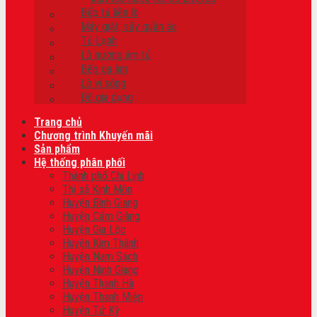
Bếp tủ liền lò
Máy giặt, sấy quần áo
Tủ Lạnh
Lò nướng âm tủ
Bếp ga âm
Lò vi sóng
Đồ gia dụng
Trang chủ
Chương trình Khuyến mãi
Sản phẩm
Hệ thống phân phối
Thành phố Chí Linh
Thị xã Kinh Môn
Huyện Bình Giang
Huyện Cẩm Giàng
Huyện Gia Lộc
Huyện Kim Thành
Huyện Nam Sách
Huyện Ninh Giang
Huyện Thanh Hà
Huyện Thanh Miện
Huyện Tứ Kỳ