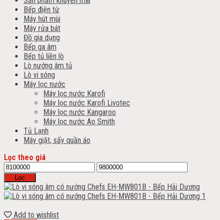
Sản phẩm khuyến mãi
Bếp điện từ
Máy hút mùi
Máy rửa bát
Đồ gia dụng
Bếp ga âm
Bếp tủ liền lò
Lò nướng âm tủ
Lò vi sóng
Máy lọc nước
Máy lọc nước Karofi
Máy lọc nước Karofi Livotec
Máy lọc nước Kangaroo
Máy lọc nước Ao Smith
Tủ Lạnh
Máy giặt, sấy quần áo
Lọc theo giá
Lọc
Add to wishlist