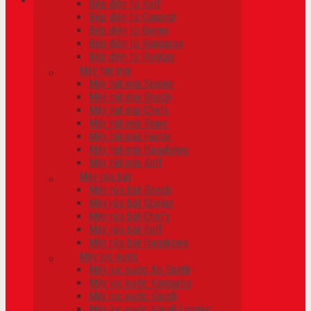
Bếp điện từ Kaff
Bếp điện từ Canaval
Giỏ hàng
Bếp điện từ Genny
Bếp điện từ Kangaroo
Chưa có sản phẩm trong giỏ hàng.
Bếp điện từ Rudiger
Máy hút mùi
Máy hút mùi Spelier
Máy hút mùi Bosch
Máy hút mùi Chefs
Máy hút mùi Bauer
Máy hút mùi Faster
Máy hút mùi Nagakawa
Máy hút mùi Kaff
Máy rửa bát
Máy rửa bát Bosch
Máy rửa bát Spelier
Máy rửa bát Chef’s
Máy rửa bát Kaff
Máy rửa bát Nagakawa
Máy lọc nước
Máy lọc nước Ao Smith
Máy lọc nước Kangaroo
Máy lọc nước Karofi
Máy lọc nước Karofi Livotec