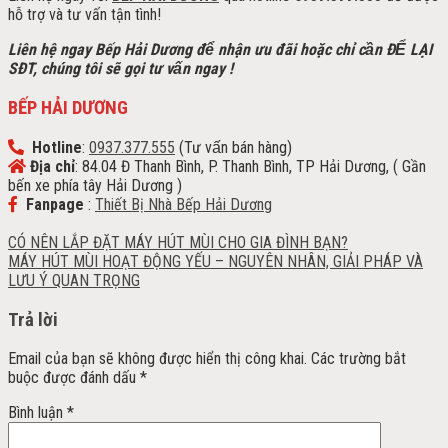
hỗ trợ và tư vấn tận tình!
Liên hệ ngay Bếp Hải Dương để nhận ưu đãi h
oặc chỉ cần ĐỂ LẠI
SĐT, chúng tôi sẽ gọi tư vấn ngay !
BẾP HẢI DƯƠNG
Hotline
:
0937.377.555
(Tư vấn bán hàng)
Địa chỉ
: 84.04 Đ Thanh Bình, P. Thanh Bình, TP Hải Dương, ( Gần
bến xe phía tây Hải Dương )
Fanpage
:
Thiết Bị Nhà Bếp Hải Dương
CÓ NÊN LẮP ĐẶT MÁY HÚT MÙI CHO GIA ĐÌNH BẠN?
MÁY HÚT MÙI HOẠT ĐỘNG YẾU – NGUYÊN NHÂN, GIẢI PHÁP VÀ
LƯU Ý QUAN TRỌNG
Trả lời
Email của bạn sẽ không được hiển thị công khai.
Các trường bắt
buộc được đánh dấu
*
Bình luận
*