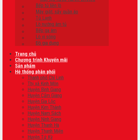
Bếp tủ liền lò
Máy giặt, sấy quần áo
Tủ Lạnh
Lò nướng âm tủ
Bếp ga âm
Lò vi sóng
Đồ gia dụng
Trang chủ
Chương trình Khuyến mãi
Sản phẩm
Hệ thống phân phối
Thành phố Chí Linh
Thị xã Kinh Môn
Huyện Bình Giang
Huyện Cẩm Giàng
Huyện Gia Lộc
Huyện Kim Thành
Huyện Nam Sách
Huyện Ninh Giang
Huyện Thanh Hà
Huyện Thanh Miện
Huyện Tứ Kỳ