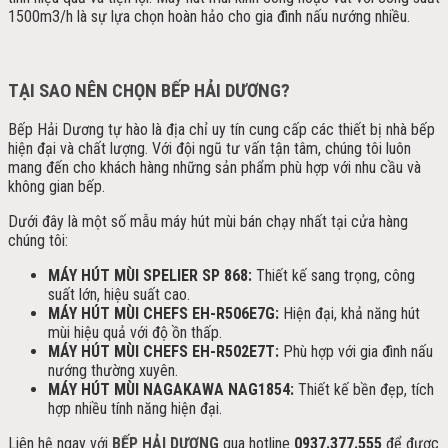
1500m3/h là sự lựa chọn hoàn hảo cho gia đình nấu nướng nhiều.
TẠI SAO NÊN CHỌN BẾP HẢI DƯƠNG?
Bếp Hải Dương tự hào là địa chỉ uy tín cung cấp các thiết bị nhà bếp
hiện đại và chất lượng. Với đội ngũ tư vấn tận tâm, chúng tôi luôn
mang đến cho khách hàng những sản phẩm phù hợp với nhu cầu và
không gian bếp.
Dưới đây là một số mẫu máy hút mùi bán chạy nhất tại cửa hàng
chúng tôi:
MÁY HÚT MÙI SPELIER SP 868:
Thiết kế sang trọng, công
suất lớn, hiệu suất cao.
MÁY HÚT MÙI CHEFS EH-R506E7G:
Hiện đại, khả năng hút
mùi hiệu quả với độ ồn thấp.
MÁY HÚT MÙI CHEFS EH-R502E7T:
Phù hợp với gia đình nấu
nướng thường xuyên.
MÁY HÚT MÙI NAGAKAWA NAG1854:
Thiết kế bền đẹp, tích
hợp nhiều tính năng hiện đại.
Liên hệ ngay với
BẾP HẢI DƯƠNG
qua hotline
0937.377.555
để được