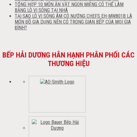
TỔNG HỢP 10 MÓN ĂN VẶT NGON MIỆNG CÓ THỂ LÀM
BẰNG LÒ VI SÓNG TẠI NHÀ
TẠI SAO LÒ VI SÓNG ÂM CÓ NƯỚNG CHEFS EH-MW801B LÀ
MÓN ĐỒ GIA DỤNG NÊN CÓ TRONG GIAN BẾP CỦA MỌI GIA
ĐÌNH?
BẾP HẢI DƯƠNG HÂN HẠNH PHÂN PHỐI CÁC
THƯƠNG HIỆU