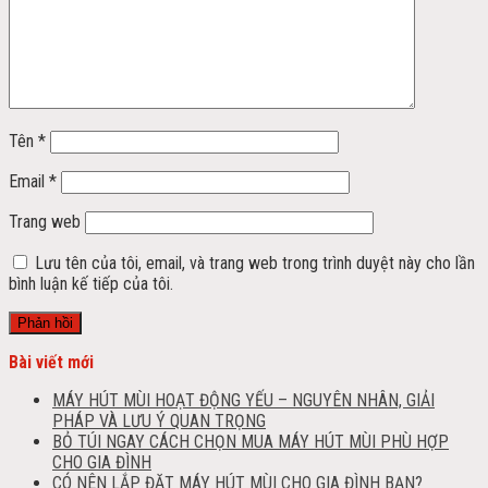
Tên
*
Email
*
Trang web
Lưu tên của tôi, email, và trang web trong trình duyệt này cho lần
bình luận kế tiếp của tôi.
Bài viết mới
MÁY HÚT MÙI HOẠT ĐỘNG YẾU – NGUYÊN NHÂN, GIẢI
PHÁP VÀ LƯU Ý QUAN TRỌNG
BỎ TÚI NGAY CÁCH CHỌN MUA MÁY HÚT MÙI PHÙ HỢP
CHO GIA ĐÌNH
CÓ NÊN LẮP ĐẶT MÁY HÚT MÙI CHO GIA ĐÌNH BẠN?