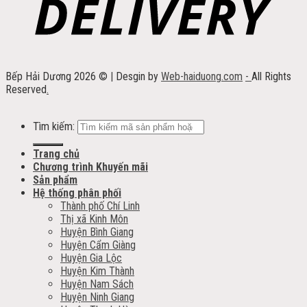
Bếp Hải Dương 2026 ©
|
Desgin by
Web-haiduong.com
-
All Rights
Reserved
.
Tìm kiếm:
Trang chủ
Chương trình Khuyến mãi
Sản phẩm
Hệ thống phân phối
Thành phố Chí Linh
Thị xã Kinh Môn
Huyện Bình Giang
Huyện Cẩm Giàng
Huyện Gia Lộc
Huyện Kim Thành
Huyện Nam Sách
Huyện Ninh Giang