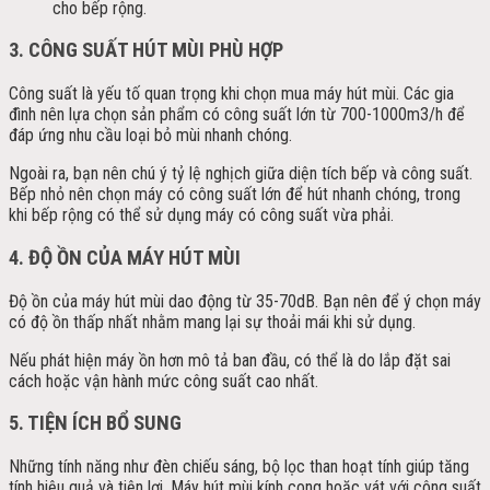
cho bếp rộng.
3. CÔNG SUẤT HÚT MÙI PHÙ HỢP
Công suất là yếu tố quan trọng khi chọn mua máy hút mùi. Các gia
đình nên lựa chọn sản phẩm có công suất lớn từ 700-1000m3/h để
đáp ứng nhu cầu loại bỏ mùi nhanh chóng.
Ngoài ra, bạn nên chú ý tỷ lệ nghịch giữa diện tích bếp và công suất.
Bếp nhỏ nên chọn máy có công suất lớn để hút nhanh chóng, trong
khi bếp rộng có thể sử dụng máy có công suất vừa phải.
4. ĐỘ ỒN CỦA MÁY HÚT MÙI
Độ ồn của máy hút mùi dao động từ 35-70dB. Bạn nên để ý chọn máy
có độ ồn thấp nhất nhằm mang lại sự thoải mái khi sử dụng.
Nếu phát hiện máy ồn hơn mô tả ban đầu, có thể là do lắp đặt sai
cách hoặc vận hành mức công suất cao nhất.
5. TIỆN ÍCH BỔ SUNG
Những tính năng như đèn chiếu sáng, bộ lọc than hoạt tính giúp tăng
tính hiệu quả và tiện lợi. Máy hút mùi kính cong hoặc vát với công suất