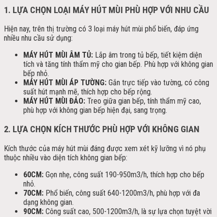
1. LỰA CHỌN LOẠI MÁY HÚT MÙI PHÙ HỢP VỚI NHU CẦU
Hiện nay, trên thị trường có 3 loại máy hút mùi phổ biến, đáp ứng
nhiều nhu cầu sử dụng:
MÁY HÚT MÙI ÂM TỦ:
Lắp âm trong tủ bếp, tiết kiệm diện
tích và tăng tính thẩm mỹ cho gian bếp. Phù hợp với không gian
bếp nhỏ.
MÁY HÚT MÙI ÁP TƯỜNG:
Gắn trực tiếp vào tường, có công
suất hút mạnh mẽ, thích hợp cho bếp rộng.
MÁY HÚT MÙI ĐẢO:
Treo giữa gian bếp, tính thẩm mỹ cao,
phù hợp với không gian bếp hiện đại, sang trọng.
2. LỰA CHỌN KÍCH THƯỚC PHÙ HỢP VỚI KHÔNG GIAN
Kích thước của máy hút mùi đáng được xem xét kỹ lưỡng vì nó phụ
thuộc nhiều vào diện tích không gian bếp:
60CM:
Gọn nhẹ, công suất 190-950m3/h, thích hợp cho bếp
nhỏ.
70CM:
Phổ biến, công suất 640-1200m3/h, phù hợp với đa
dạng không gian.
90CM:
Công suất cao, 500-1200m3/h, là sự lựa chọn tuyệt vời