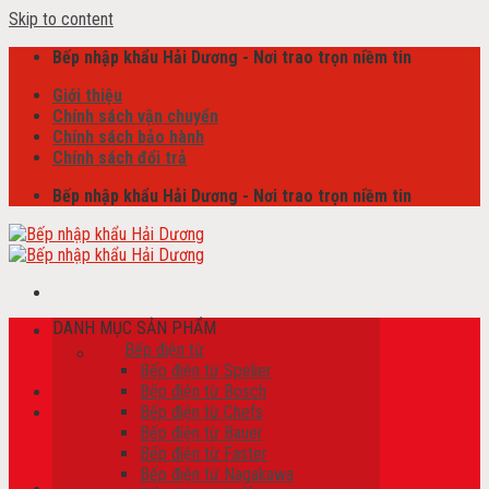
Skip to content
Bếp nhập khẩu Hải Dương - Nơi trao trọn niềm tin
Giới thiệu
Chính sách vận chuyển
Chính sách bảo hành
Chính sách đổi trả
Bếp nhập khẩu Hải Dương - Nơi trao trọn niềm tin
DANH MỤC SẢN PHẨM
Tìm kiếm:
Bếp điện từ
Bếp điện từ Spelier
Bếp điện từ Bosch
Bếp điện từ Chefs
Giỏ hàng /
0
₫
Bếp điện từ Bauer
Chưa có sản phẩm trong giỏ hàng.
Bếp điện từ Faster
Bếp điện từ Nagakawa