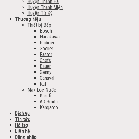
Huyện Thanh Hà
Huyện Thanh Miện
Huyện Tứ Kỳ
Thương hiệu
Thiết bị Bếp
Bosch
Nagakawa
Rudiger
Spelier
Faster
Chefs
Bauer
Genny
Canaval
Kaff
Máy Lọc Nước
Karofi
AO Smith
Kangaroo
Dịch vụ
Tin tức
Hỗ trợ
Liên hệ
Đăng nhập