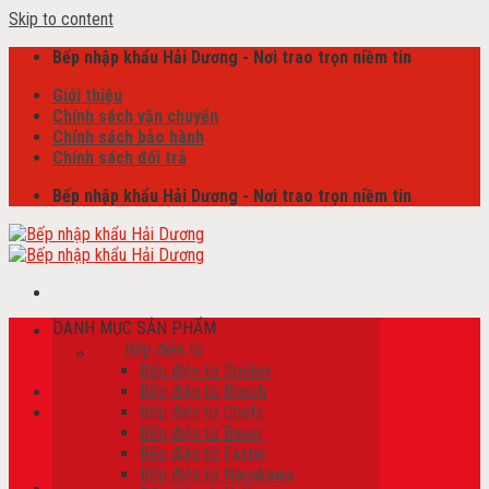
Skip to content
Bếp nhập khẩu Hải Dương - Nơi trao trọn niềm tin
Giới thiệu
Chính sách vận chuyển
Chính sách bảo hành
Chính sách đổi trả
Bếp nhập khẩu Hải Dương - Nơi trao trọn niềm tin
DANH MỤC SẢN PHẨM
Tìm kiếm:
Bếp điện từ
Bếp điện từ Spelier
Bếp điện từ Bosch
Bếp điện từ Chefs
Giỏ hàng /
0
₫
Bếp điện từ Bauer
Chưa có sản phẩm trong giỏ hàng.
Bếp điện từ Faster
Bếp điện từ Nagakawa