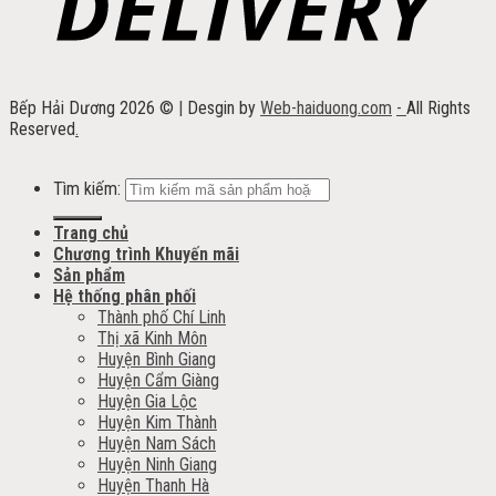
Bếp Hải Dương 2026 ©
|
Desgin by
Web-haiduong.com
-
All Rights
Reserved
.
Tìm kiếm:
Trang chủ
Chương trình Khuyến mãi
Sản phẩm
Hệ thống phân phối
Thành phố Chí Linh
Thị xã Kinh Môn
Huyện Bình Giang
Huyện Cẩm Giàng
Huyện Gia Lộc
Huyện Kim Thành
Huyện Nam Sách
Huyện Ninh Giang
Huyện Thanh Hà