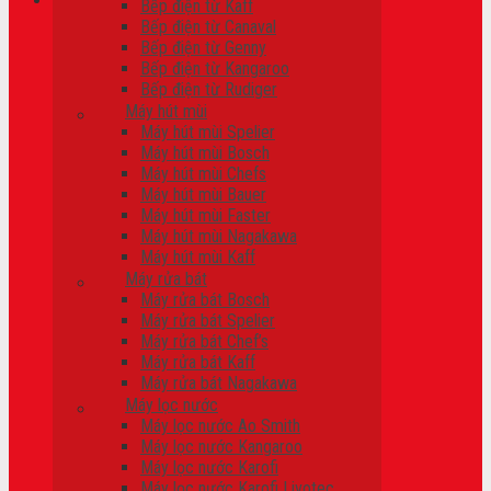
Bếp điện từ Kaff
Bếp điện từ Canaval
Giỏ hàng
Bếp điện từ Genny
Bếp điện từ Kangaroo
Chưa có sản phẩm trong giỏ hàng.
Bếp điện từ Rudiger
Máy hút mùi
Máy hút mùi Spelier
Máy hút mùi Bosch
Máy hút mùi Chefs
Máy hút mùi Bauer
Máy hút mùi Faster
Máy hút mùi Nagakawa
Máy hút mùi Kaff
Máy rửa bát
Máy rửa bát Bosch
Máy rửa bát Spelier
Máy rửa bát Chef’s
Máy rửa bát Kaff
Máy rửa bát Nagakawa
Máy lọc nước
Máy lọc nước Ao Smith
Máy lọc nước Kangaroo
Máy lọc nước Karofi
Máy lọc nước Karofi Livotec