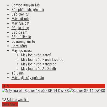
Combo Khuyến Mãi
Sản phẩm khuyến mãi
Bếp điện từ
Máy hút mùi
Máy rửa bát
Đồ gia dụng
Bếp ga âm
Bếp tủ liền lò
Lò nướng âm tủ
Lò vi sóng
Máy lọc nước
Máy lọc nước Karofi
Máy lọc nước Karofi Livotec
Máy lọc nước Kangaroo
Máy lọc nước Ao Smith
Tủ Lạnh
Máy giặt, sấy quần áo
-31%
Add to wishlist
Xem nhanh