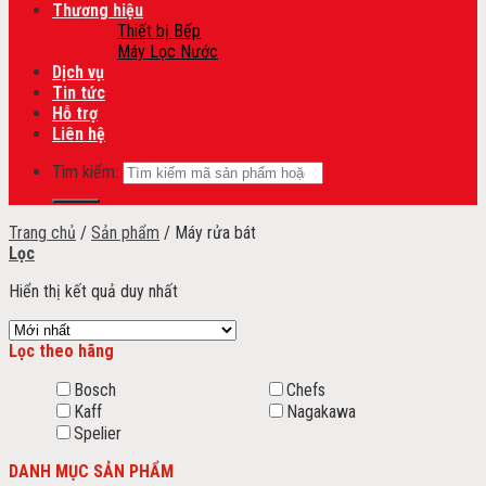
Thương hiệu
Thiết bị Bếp
Máy Lọc Nước
Dịch vụ
Tin tức
Hỗ trợ
Liên hệ
Tìm kiếm:
Trang chủ
/
Sản phẩm
/
Máy rửa bát
Lọc
Hiển thị kết quả duy nhất
Lọc theo hãng
Bosch
Chefs
Kaff
Nagakawa
Spelier
DANH MỤC SẢN PHẨM