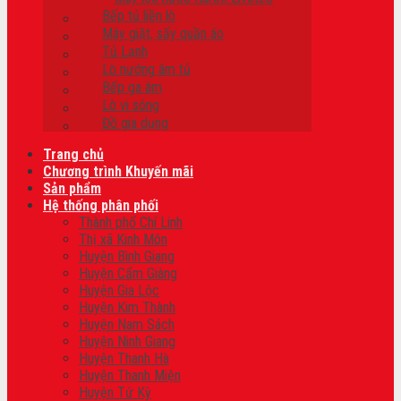
Bếp tủ liền lò
Máy giặt, sấy quần áo
Tủ Lạnh
Lò nướng âm tủ
Bếp ga âm
Lò vi sóng
Đồ gia dụng
Trang chủ
Chương trình Khuyến mãi
Sản phẩm
Hệ thống phân phối
Thành phố Chí Linh
Thị xã Kinh Môn
Huyện Bình Giang
Huyện Cẩm Giàng
Huyện Gia Lộc
Huyện Kim Thành
Huyện Nam Sách
Huyện Ninh Giang
Huyện Thanh Hà
Huyện Thanh Miện
Huyện Tứ Kỳ