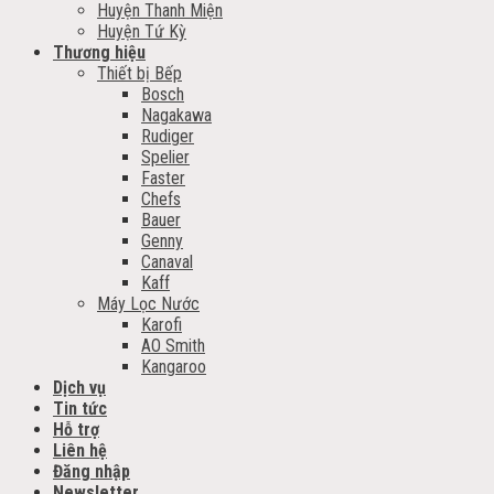
Huyện Thanh Miện
Huyện Tứ Kỳ
Thương hiệu
Thiết bị Bếp
Bosch
Nagakawa
Rudiger
Spelier
Faster
Chefs
Bauer
Genny
Canaval
Kaff
Máy Lọc Nước
Karofi
AO Smith
Kangaroo
Dịch vụ
Tin tức
Hỗ trợ
Liên hệ
Đăng nhập
Newsletter