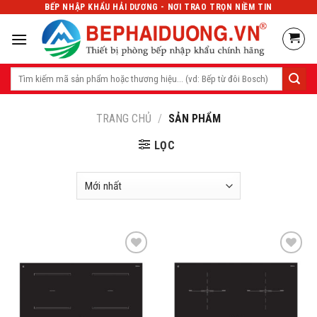
Skip
BẾP NHẬP KHẨU HẢI DƯƠNG - NƠI TRAO TRỌN NIỀM TIN
to
content
Tìm
kiếm:
TRANG CHỦ
/
SẢN PHẨM
LỌC
Add
Add
to
to
wishlist
wishlist