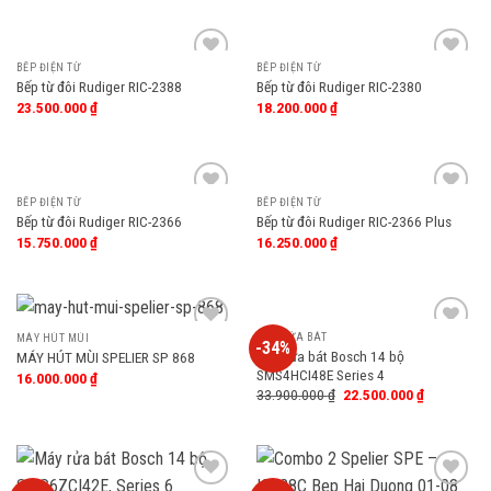
BẾP ĐIỆN TỪ
BẾP ĐIỆN TỪ
Add
Add
Bếp từ đôi Rudiger RIC-2388
Bếp từ đôi Rudiger RIC-2380
to
to
23.500.000
₫
18.200.000
₫
wishlist
wishlist
BẾP ĐIỆN TỪ
BẾP ĐIỆN TỪ
Add
Add
Bếp từ đôi Rudiger RIC-2366
Bếp từ đôi Rudiger RIC-2366 Plus
to
to
15.750.000
₫
16.250.000
₫
wishlist
wishlist
MÁY RỬA BÁT
MÁY HÚT MÙI
-34%
Add
Add
Máy rửa bát Bosch 14 bộ
MÁY HÚT MÙI SPELIER SP 868
to
to
SMS4HCI48E Series 4
16.000.000
₫
wishlist
wishlist
33.900.000
₫
22.500.000
₫