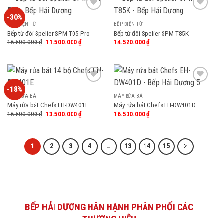
-30%
Add
Add
to
to
BẾP ĐIỆN TỪ
BẾP ĐIỆN TỪ
wishlist
wishlist
Bếp từ đôi Spelier SPM T05 Pro
Bếp từ đôi Spelier SPM-T85K
16.500.000
₫
11.500.000
₫
14.520.000
₫
-18%
Add
Add
to
to
MÁY RỬA BÁT
MÁY RỬA BÁT
wishlist
wishlist
Máy rửa bát Chefs EH-DW401E
Máy rửa bát Chefs EH-DW401D
16.500.000
₫
13.500.000
₫
16.500.000
₫
1
2
3
4
…
13
14
15
BẾP HẢI DƯƠNG HÂN HẠNH PHÂN PHỐI CÁC