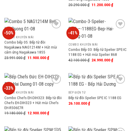
20.290.000
₫
11.200.000
₫
-50%
-41%
Add
Add
to
to
COMBO KHUYẾN MÃI
wishlist
wishlist
Combo bếp 05: Bếp từ đôi
COMBO KHUYẾN MÃI
Nagakawa NAG1214M + Hút mùi
Combo Bếp 03: Bếp từ Spelier SPE-IC
cảm ứng Nagakawa 1855
1188 EG + Hút mùi Spelier 868
23.991.000
₫
11.900.000
₫
42.100.000
₫
24.990.000
₫
-33%
Add
Add
to
to
COMBO KHUYẾN MÃI
BẾP ĐIỆN TỪ
wishlist
wishlist
Combo Chefs EH-DIH323: Bếp từ đôi
Bếp từ đôi Spelier SPE IC 1188 EG
Chefs EH-DIH323 + Hút mùi Chefs
26.100.000
₫
EH-R506E7R
19.180.000
₫
12.900.000
₫