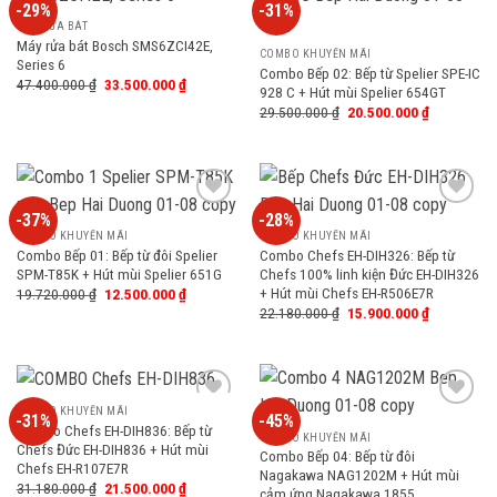
-29%
-31%
Add
Add
to
to
MÁY RỬA BÁT
wishlist
wishlist
Máy rửa bát Bosch SMS6ZCI42E,
COMBO KHUYẾN MÃI
Series 6
Combo Bếp 02: Bếp từ Spelier SPE-IC
47.400.000
₫
33.500.000
₫
928 C + Hút mùi Spelier 654GT
29.500.000
₫
20.500.000
₫
-37%
-28%
Add
Add
to
to
COMBO KHUYẾN MÃI
COMBO KHUYẾN MÃI
wishlist
wishlist
Combo Bếp 01: Bếp từ đôi Spelier
Combo Chefs EH-DIH326: Bếp từ
SPM-T85K + Hút mùi Spelier 651G
Chefs 100% linh kiện Đức EH-DIH326
+ Hút mùi Chefs EH-R506E7R
19.720.000
₫
12.500.000
₫
22.180.000
₫
15.900.000
₫
COMBO KHUYẾN MÃI
-31%
-45%
Add
Add
Combo Chefs EH-DIH836: Bếp từ
to
to
COMBO KHUYẾN MÃI
Chefs Đức EH-DIH836 + Hút mùi
wishlist
wishlist
Combo Bếp 04: Bếp từ đôi
Chefs EH-R107E7R
Nagakawa NAG1202M + Hút mùi
31.180.000
₫
21.500.000
₫
cảm ứng Nagakawa 1855