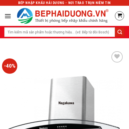
Skip
BẾP NHẬP KHẨU HẢI DƯƠNG - NƠI TRAO TRỌN NIỀM TIN
to
content
Tìm
kiếm:
-40%
Add
to
wishlist