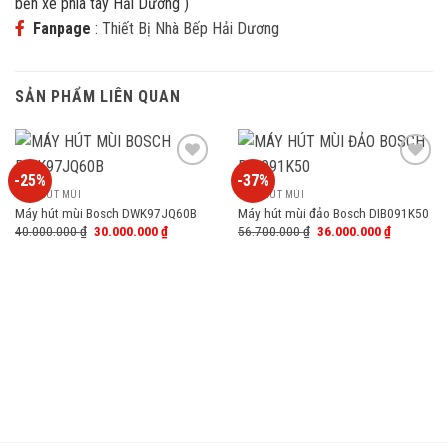
bến xe phía tây Hải Dương )
Fanpage
:
Thiết Bị Nhà Bếp Hải Dương
SẢN PHẨM LIÊN QUAN
-25%
-37%
Add
Add
to
to
MÁY HÚT MÙI
MÁY HÚT MÙI
wishlist
wishlist
Máy hút mùi Bosch DWK97JQ60B
Máy hút mùi đảo Bosch DIB091K50
40.000.000
₫
30.000.000
₫
56.700.000
₫
36.000.000
₫