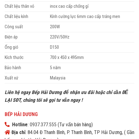
Chất liệu thân vỏ
inox cao cấp chống gỉ
Chất liệu kính
Kính cường lực 6mm cao cấp tráng men
Công suất
200W
Điện áp
220V/50Hz
Ống gió
D150
Kích thước
700 x 450 x 495mm
Bảo hành
5 năm
Xuất xứ
Malaysia
Liên hệ ngay Bếp Hải Dương để nhận ưu đãi h
oặc chỉ cần ĐỂ
LẠI SĐT, chúng tôi sẽ gọi tư vấn ngay !
BẾP HẢI DƯƠNG
Hotline
:
0937.377.555
(Tư vấn bán hàng)
Địa chỉ
: 84.04 Đ Thanh Bình, P. Thanh Bình, TP Hải Dương, ( Gần