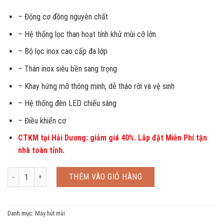
– Động cơ đồng nguyên chất
– Hệ thống lọc than hoạt tính khử mùi cỡ lớn
– Bộ lọc inox cao cấp đa lớp
– Thân inox siêu bền sang trọng
– Khay hứng mỡ thông minh, dễ tháo rời và vệ sinh
– Hệ thống đèn LED chiếu sáng
– Điều khiển cơ
CTKM tại Hải Dương: giảm giá 40%. Lắp đặt Miễn Phí tận
nhà toàn tỉnh.
Máy hút mùi Nagakawa NAG1853-70CM số lượng
THÊM VÀO GIỎ HÀNG
Danh mục:
Máy hút mùi