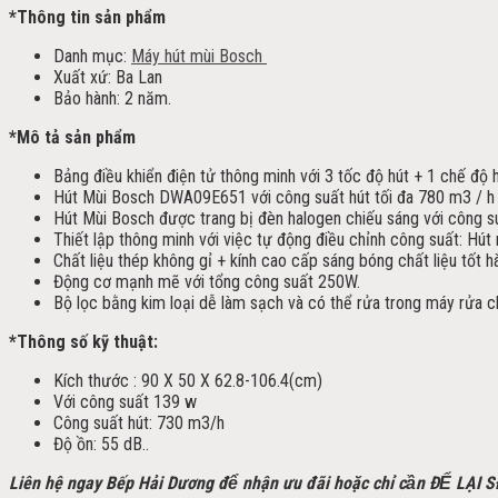
*Thông tin sản phẩm
Danh mục:
Máy hút mùi Bosch
Xuất xứ: Ba Lan
Bảo hành: 2 năm.
*Mô tả sản phẩm
Bảng điều khiển điện tử thông minh với 3 tốc độ hút + 1 chế độ
Hút Mùi Bosch DWA09E651 với công suất hút tối đa 780 m3 / h 
Hút Mùi Bosch được trang bị đèn halogen chiếu sáng với công su
Thiết lập thông minh với việc tự động điều chỉnh công suất: Hút
Chất liệu thép không gỉ + kính cao cấp sáng bóng chất liệu tốt 
Động cơ mạnh mẽ với tổng công suất 250W.
Bộ lọc bằng kim loại dễ làm sạch và có thể rửa trong máy rửa c
*Thông số kỹ thuật:
Kích thước : 90 X 50 X 62.8-106.4(cm)
Với công suất 139 w
Công suất hút: 730 m3/h
Độ ồn: 55 dB..
Liên hệ ngay Bếp Hải Dương để nhận ưu đãi h
oặc chỉ cần ĐỂ LẠI 