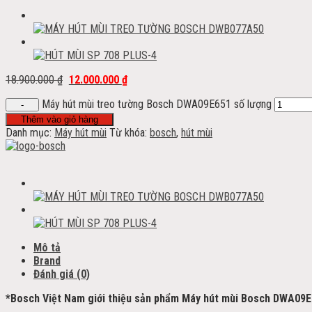
18.900.000
₫
12.000.000
₫
Máy hút mùi treo tường Bosch DWA09E651 số lượng
Thêm vào giỏ hàng
Danh mục:
Máy hút mùi
Từ khóa:
bosch
,
hút mùi
Mô tả
Brand
Đánh giá (0)
*Bosch Việt Nam giới thiệu sản phẩm Máy hút mùi Bosch DWA09