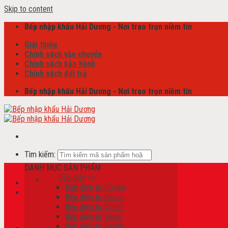
Skip to content
Bếp nhập khẩu Hải Dương - Nơi trao trọn niềm tin
Giới thiệu
Chính sách vận chuyển
Chính sách bảo hành
Chính sách đổi trả
Bếp nhập khẩu Hải Dương - Nơi trao trọn niềm tin
Tìm kiếm:
DANH MỤC SẢN PHẨM
Bếp điện từ
Bếp điện từ Spelier
Giỏ hàng /
0
₫
Bếp điện từ Bosch
Bếp điện từ Chefs
Chưa có sản phẩm trong giỏ hàng.
Bếp điện từ Bauer
Bếp điện từ Faster