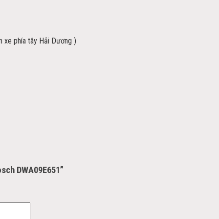
ến xe phía tây Hải Dương )
 Bosch DWA09E651”