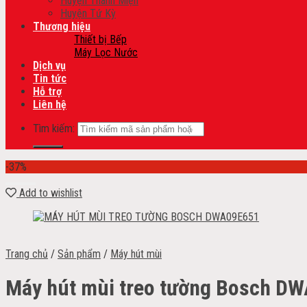
Huyện Thanh Miện
Huyện Tứ Kỳ
Thương hiệu
Thiết bị Bếp
Máy Lọc Nước
Dịch vụ
Tin tức
Hỗ trợ
Liên hệ
Tìm kiếm:
-37%
Add to wishlist
Trang chủ
/
Sản phẩm
/
Máy hút mùi
Máy hút mùi treo tường Bosch D