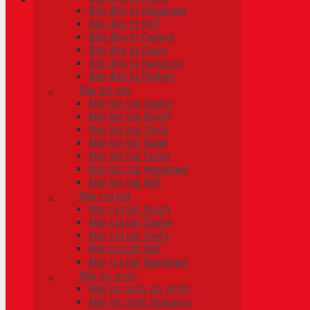
Bếp điện từ Nagakawa
Bếp điện từ Kaff
Giỏ hàng
Bếp điện từ Canaval
Bếp điện từ Genny
Chưa có sản phẩm trong giỏ hàng.
Bếp điện từ Kangaroo
Bếp điện từ Rudiger
Máy hút mùi
Máy hút mùi Spelier
Máy hút mùi Bosch
Máy hút mùi Chefs
Máy hút mùi Bauer
Máy hút mùi Faster
Máy hút mùi Nagakawa
Máy hút mùi Kaff
Máy rửa bát
Máy rửa bát Bosch
Máy rửa bát Spelier
Máy rửa bát Chef’s
Máy rửa bát Kaff
Máy rửa bát Nagakawa
Máy lọc nước
Máy lọc nước Ao Smith
Máy lọc nước Kangaroo