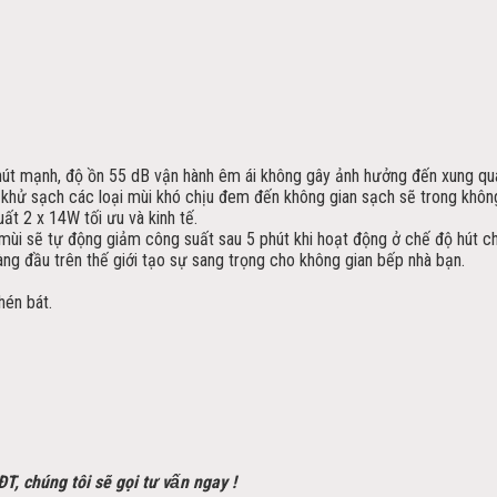
 hút mạnh, độ ồn 55 dB vận hành êm ái không gây ảnh hưởng đến xung qu
khử sạch các loại mùi khó chịu đem đến không gian sạch sẽ trong không
ất 2 x 14W tối ưu và kinh tế.
 mùi sẽ tự động giảm công suất sau 5 phút khi hoạt động ở chế độ hút c
hàng đầu trên thế giới tạo sự sang trọng cho không gian bếp nhà bạn.
hén bát.
SĐT, chúng tôi sẽ gọi tư vấn ngay !