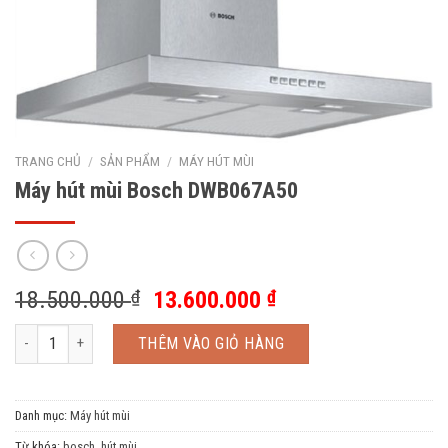
TRANG CHỦ
/
SẢN PHẨM
/
MÁY HÚT MÙI
Máy hút mùi Bosch DWB067A50
18.500.000
₫
13.600.000
₫
Máy hút mùi Bosch DWB067A50 số lượng
THÊM VÀO GIỎ HÀNG
Danh mục:
Máy hút mùi
Từ khóa:
bosch
,
hút mùi