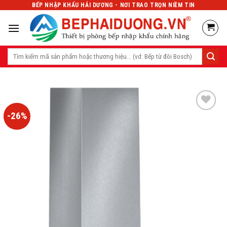
Skip
BẾP NHẬP KHẨU HẢI DƯƠNG - NƠI TRAO TRỌN NIỀM TIN
to
content
Tìm
kiếm:
-26%
Add
to
wishlist