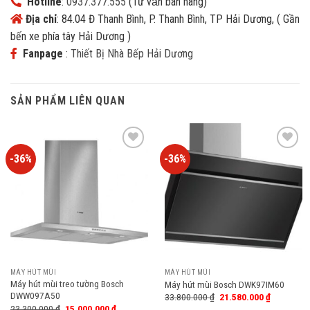
Hotline
:
0937.377.555
(Tư vấn bán hàng)
Địa chỉ
: 84.04 Đ Thanh Bình, P. Thanh Bình, TP Hải Dương, ( Gần
bến xe phía tây Hải Dương )
Fanpage
:
Thiết Bị Nhà Bếp Hải Dương
SẢN PHẨM LIÊN QUAN
-36%
-36%
Add
Add
to
to
wishlist
wishlist
MÁY HÚT MÙI
MÁY HÚT MÙI
Máy hút mùi treo tường Bosch
Máy hút mùi Bosch DWK97IM60
DWW097A50
33.800.000
₫
21.580.000
₫
23.300.000
₫
15.000.000
₫