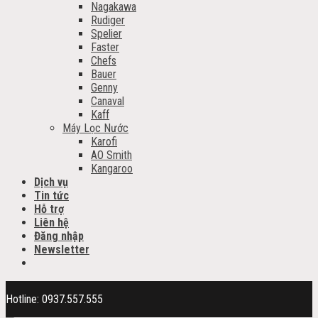
Nagakawa
Rudiger
Spelier
Faster
Chefs
Bauer
Genny
Canaval
Kaff
Máy Lọc Nước
Karofi
AO Smith
Kangaroo
Dịch vụ
Tin tức
Hỗ trợ
Liên hệ
Đăng nhập
Newsletter
Hotline: 0937.557.555