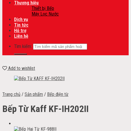
Thương hiệu
Thiết bị Bếp
Máy Lọc Nước
Dịch vụ
Tin tức
Hỗ trợ
Liên hệ
Tìm kiếm:
Add to wishlist
Trang chủ
/
Sản phẩm
/
Bếp điện từ
Bếp Từ Kaff KF-IH202II