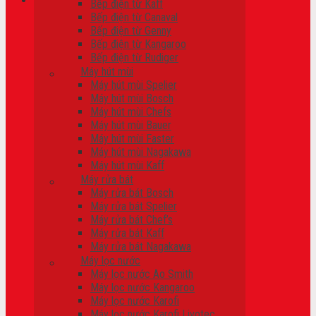
Bếp điện từ Kaff
Bếp điện từ Canaval
Giỏ hàng
Bếp điện từ Genny
Bếp điện từ Kangaroo
Chưa có sản phẩm trong giỏ hàng.
Bếp điện từ Rudiger
Máy hút mùi
Máy hút mùi Spelier
Máy hút mùi Bosch
Máy hút mùi Chefs
Máy hút mùi Bauer
Máy hút mùi Faster
Máy hút mùi Nagakawa
Máy hút mùi Kaff
Máy rửa bát
Máy rửa bát Bosch
Máy rửa bát Spelier
Máy rửa bát Chef’s
Máy rửa bát Kaff
Máy rửa bát Nagakawa
Máy lọc nước
Máy lọc nước Ao Smith
Máy lọc nước Kangaroo
Máy lọc nước Karofi
Máy lọc nước Karofi Livotec