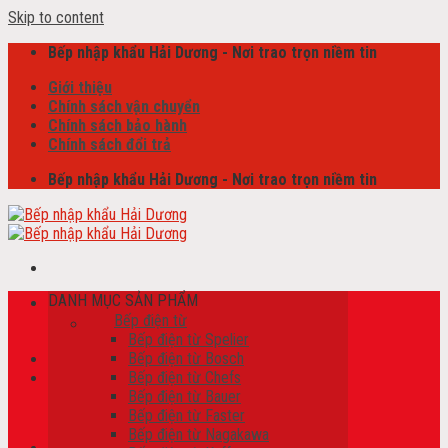
Skip to content
Bếp nhập khẩu Hải Dương - Nơi trao trọn niềm tin
Giới thiệu
Chính sách vận chuyển
Chính sách bảo hành
Chính sách đổi trả
Bếp nhập khẩu Hải Dương - Nơi trao trọn niềm tin
DANH MỤC SẢN PHẨM
Tìm kiếm:
Bếp điện từ
Bếp điện từ Spelier
Bếp điện từ Bosch
Bếp điện từ Chefs
Giỏ hàng /
0
₫
Bếp điện từ Bauer
Chưa có sản phẩm trong giỏ hàng.
Bếp điện từ Faster
Bếp điện từ Nagakawa