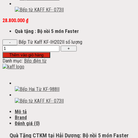
28.800.000
₫
Quà tặng : Bộ nồi 5 món Faster
Bếp Từ Kaff KF-IH202II số lượng
Thêm vào giỏ hàng
Danh mục:
Bếp điện từ
Mô tả
Brand
Đánh giá (0)
Quà Tặng CTKM tại Hải Dương: Bộ nồi 5 món Faster