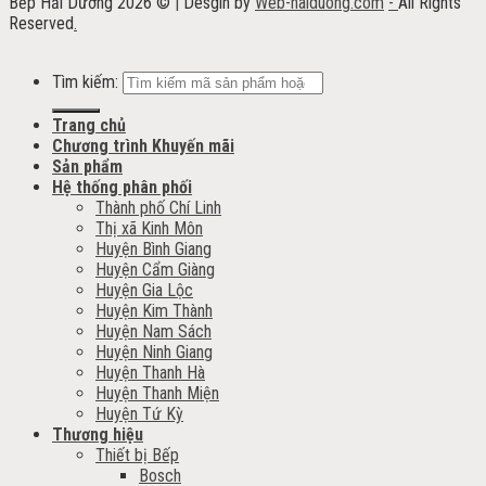
Bếp Hải Dương 2026 ©
|
Desgin by
Web-haiduong.com
-
All Rights
Reserved
.
Tìm kiếm:
Trang chủ
Chương trình Khuyến mãi
Sản phẩm
Hệ thống phân phối
Thành phố Chí Linh
Thị xã Kinh Môn
Huyện Bình Giang
Huyện Cẩm Giàng
Huyện Gia Lộc
Huyện Kim Thành
Huyện Nam Sách
Huyện Ninh Giang
Huyện Thanh Hà
Huyện Thanh Miện
Huyện Tứ Kỳ
Thương hiệu
Thiết bị Bếp
Bosch