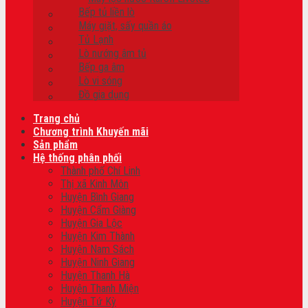
Bếp tủ liền lò
Máy giặt, sấy quần áo
Tủ Lạnh
Lò nướng âm tủ
Bếp ga âm
Lò vi sóng
Đồ gia dụng
Trang chủ
Chương trình Khuyến mãi
Sản phẩm
Hệ thống phân phối
Thành phố Chí Linh
Thị xã Kinh Môn
Huyện Bình Giang
Huyện Cẩm Giàng
Huyện Gia Lộc
Huyện Kim Thành
Huyện Nam Sách
Huyện Ninh Giang
Huyện Thanh Hà
Huyện Thanh Miện
Huyện Tứ Kỳ