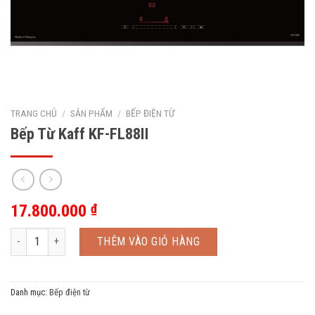
TRANG CHỦ
/
SẢN PHẨM
/
BẾP ĐIỆN TỪ
Bếp Từ Kaff KF-FL88II
17.800.000
₫
Bếp Từ Kaff KF-FL88II số lượng
THÊM VÀO GIỎ HÀNG
Danh mục:
Bếp điện từ