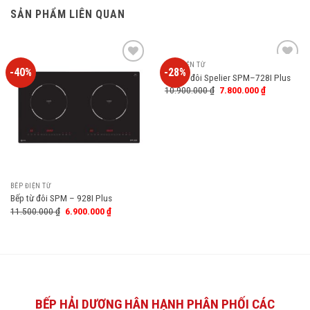
SẢN PHẨM LIÊN QUAN
BẾP ĐIỆN TỪ
-40%
-28%
Add
Add
Bếp từ đôi Spelier SPM–728I Plus
to
to
10.900.000
₫
7.800.000
₫
wishlist
wishlist
BẾP ĐIỆN TỪ
Bếp từ đôi SPM – 928I Plus
11.500.000
₫
6.900.000
₫
BẾP HẢI DƯƠNG HÂN HẠNH PHÂN PHỐI CÁC