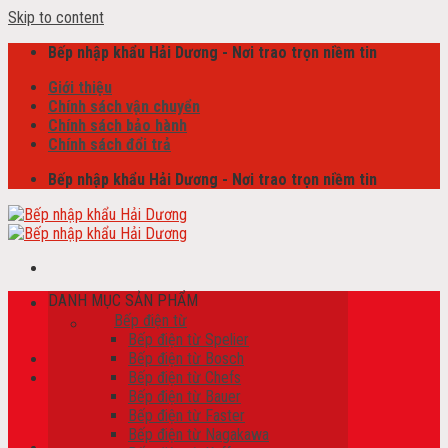
Skip to content
Bếp nhập khẩu Hải Dương - Nơi trao trọn niềm tin
Giới thiệu
Chính sách vận chuyển
Chính sách bảo hành
Chính sách đổi trả
Bếp nhập khẩu Hải Dương - Nơi trao trọn niềm tin
DANH MỤC SẢN PHẨM
Tìm kiếm:
Bếp điện từ
Bếp điện từ Spelier
Bếp điện từ Bosch
Bếp điện từ Chefs
Giỏ hàng /
0
₫
Bếp điện từ Bauer
Chưa có sản phẩm trong giỏ hàng.
Bếp điện từ Faster
Bếp điện từ Nagakawa