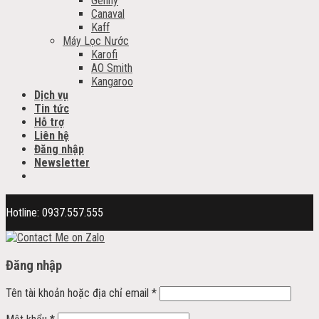
Genny
Canaval
Kaff
Máy Lọc Nước
Karofi
AO Smith
Kangaroo
Dịch vụ
Tin tức
Hỗ trợ
Liên hệ
Đăng nhập
Newsletter
Hotline: 0937.557.555
Đăng nhập
Tên tài khoản hoặc địa chỉ email
*