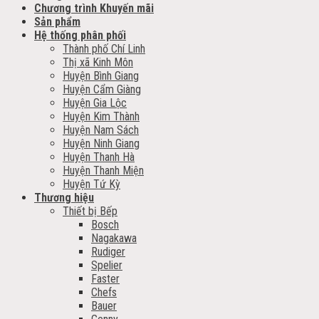
Chương trình Khuyến mãi
Sản phẩm
Hệ thống phân phối
Thành phố Chí Linh
Thị xã Kinh Môn
Huyện Bình Giang
Huyện Cẩm Giàng
Huyện Gia Lộc
Huyện Kim Thành
Huyện Nam Sách
Huyện Ninh Giang
Huyện Thanh Hà
Huyện Thanh Miện
Huyện Tứ Kỳ
Thương hiệu
Thiết bị Bếp
Bosch
Nagakawa
Rudiger
Spelier
Faster
Chefs
Bauer