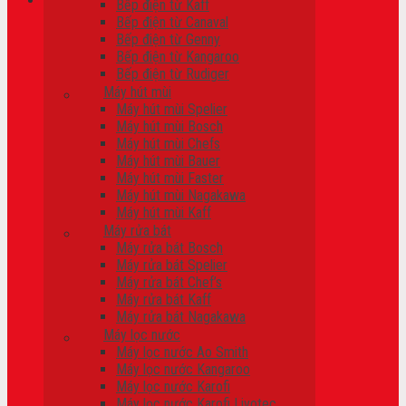
Bếp điện từ Kaff
Bếp điện từ Canaval
Giỏ hàng
Bếp điện từ Genny
Bếp điện từ Kangaroo
Chưa có sản phẩm trong giỏ hàng.
Bếp điện từ Rudiger
Máy hút mùi
Máy hút mùi Spelier
Máy hút mùi Bosch
Máy hút mùi Chefs
Máy hút mùi Bauer
Máy hút mùi Faster
Máy hút mùi Nagakawa
Máy hút mùi Kaff
Máy rửa bát
Máy rửa bát Bosch
Máy rửa bát Spelier
Máy rửa bát Chef’s
Máy rửa bát Kaff
Máy rửa bát Nagakawa
Máy lọc nước
Máy lọc nước Ao Smith
Máy lọc nước Kangaroo
Máy lọc nước Karofi
Máy lọc nước Karofi Livotec