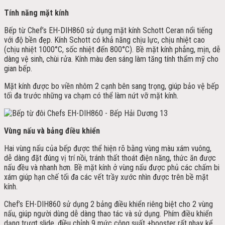
Tính năng mặt kính
Bếp từ Chef’s EH-DIH860 sử dụng mặt kính Schott Ceran nổi tiếng
với độ bền đẹp. Kính Schott có khả năng chịu lực, chịu nhiệt cao
(chịu nhiệt 1000°C, sốc nhiệt đến 800°C). Bề mặt kính phẳng, mịn, dễ
dàng vệ sinh, chùi rửa. Kính màu đen sáng làm tăng tính thẩm mỹ cho
gian bếp.
Mặt kính được bo viền nhôm 2 cạnh bên sang trọng, giúp bảo vệ bếp
tối đa trước những va chạm có thể làm nứt vỡ mặt kính.
Vùng nấu và bảng điều khiển
Hai vùng nấu của bếp được thể hiện rõ bằng vùng màu xám vuông,
dễ dàng đặt đúng vị trí nồi, tránh thất thoát điện năng, thức ăn được
nấu đều và nhanh hơn. Bề mặt kính ở vùng nấu được phủ các chấm bi
xám giúp hạn chế tối đa các vết trầy xước nhìn được trên bề mặt
kính.
Chef’s EH-DIH860 sử dụng 2 bảng điều khiển riêng biệt cho 2 vùng
nấu, giúp người dùng dễ dàng thao tác và sử dụng. Phím điều khiển
dạng trượt slide, điều chỉnh 9 mức công suất +booster rất nhạy kể