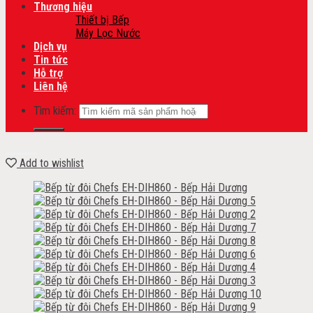
Thương hiệu
Thiết bị Bếp
Máy Lọc Nước
Dịch vụ
Tin tức
Hỗ trợ
Liên hệ
Tìm kiếm:
Add to wishlist