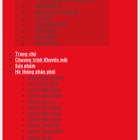
Bếp tủ liền lò
Máy giặt, sấy quần áo
Tủ Lạnh
Lò nướng âm tủ
Bếp ga âm
Lò vi sóng
Đồ gia dụng
Trang chủ
Chương trình Khuyến mãi
Sản phẩm
Hệ thống phân phối
Thành phố Chí Linh
Thị xã Kinh Môn
Huyện Bình Giang
Huyện Cẩm Giàng
Huyện Gia Lộc
Huyện Kim Thành
Huyện Nam Sách
Huyện Ninh Giang
Huyện Thanh Hà
Huyện Thanh Miện
Huyện Tứ Kỳ