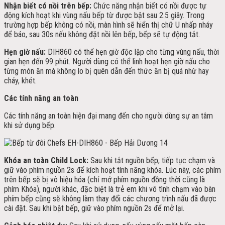
Nhận biết có nồi trên bếp:
Chức năng nhận biết có nồi được tự
động kích hoạt khi vùng nấu bếp từ được bật sau 2.5 giây. Trong
trường hợp bếp không có nồi, màn hình sẽ hiển thị chữ U nhấp nháy
để báo, sau 30s nếu không đặt nồi lên bếp, bếp sẽ tự động tắt.
Hẹn giờ nấu:
DIH860 có thể hẹn giờ độc lập cho từng vùng nấu, thời
gian hẹn đến 99 phút. Người dùng có thể linh hoạt hẹn giờ nấu cho
từng món ăn mà không lo bị quên dẫn đến thức ăn bị quá nhừ hay
cháy, khét.
Các tính năng an toàn
Các tính năng an toàn hiện đại mang đến cho người dùng sự an tâm
khi sử dụng bếp.
Khóa an toàn Child Lock:
Sau khi tắt nguồn bếp, tiếp tục chạm và
giữ vào phím nguồn 2s để kích hoạt tính năng khóa. Lúc này, các phím
trên bếp sẽ bị vô hiệu hóa (chỉ mở phím nguồn đồng thời cũng là
phím Khóa), người khác, đặc biệt là trẻ em khi vô tình chạm vào bàn
phím bếp cũng sẽ không làm thay đổi các chương trình nấu đã được
cài đặt. Sau khi bật bếp, giữ vào phím nguồn 2s để mở lại.