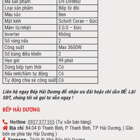
Mã sản phẩm
EH-DIH860
Loại sản phẩm
Bếp từ đôi
Màu sắc
Đen
Mặt kính
Schott Ceran – Đức
Mâm từ/nhiệt
E.G.O – Đức
Inverter
Không
Số vùng nấu
2
Công suất
Max 3600W
Số bảng điều khiển
2
Hẹn giờ
99 phút
Dừng bếp tạm thời
Có
Nấu ninh/hầm tự động
Có
Tự động chia sẻ công suất
Có
Liên hệ ngay Bếp Hải Dương để nhận ưu đãi h
oặc chỉ cần ĐỂ LẠI
SĐT, chúng tôi sẽ gọi tư vấn ngay !
BẾP HẢI DƯƠNG
Hotline
:
0937.377.555
(Tư vấn bán hàng)
Địa chỉ
: 84.04 Đ Thanh Bình, P. Thanh Bình, TP Hải Dương, ( Gần
bến xe phía tây Hải Dương )
Fanpage
:
Thiết Bị Nhà Bếp Hải Dương