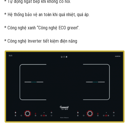
* Tự động ngắt bếp khi không có nồi.
* Hệ thống bảo vệ an toàn khi quá nhiệt, quá áp.
* Công nghệ xanh “Công nghệ ECO green”.
* Công nghệ Inverter tiết kiệm điện năng