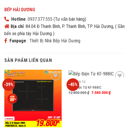
BẾP HẢI DƯƠNG
Hotline
:
0937.377.555
(Tư vấn bán hàng)
Địa chỉ
: 84.04 Đ Thanh Bình, P. Thanh Bình, TP Hải Dương, ( Gần
bến xe phía tây Hải Dương )
Fanpage
:
Thiết Bị Nhà Bếp Hải Dương
SẢN PHẨM LIÊN QUAN
BẾP ĐIỆN TỪ
-39%
-45%
Add
Add
Bếp Điện Từ KF-988IC
to
to
12.800.000
₫
7.040.000
₫
wishlist
wishlist