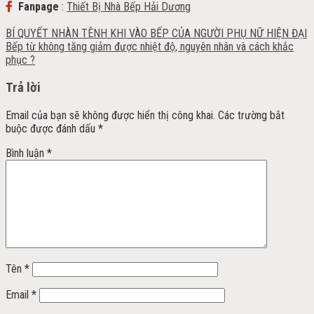
Fanpage
:
Thiết Bị Nhà Bếp Hải Dương
BÍ QUYẾT NHÀN TÊNH KHI VÀO BẾP CỦA NGƯỜI PHỤ NỮ HIỆN ĐẠI
Bếp từ không tăng giảm được nhiệt độ, nguyên nhân và cách khắc
phục ?
Trả lời
Email của bạn sẽ không được hiển thị công khai.
Các trường bắt
buộc được đánh dấu
*
Bình luận
*
Tên
*
Email
*