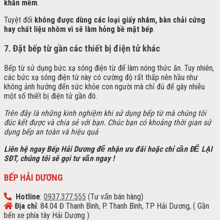
khăn mềm
.
Tuyệt đối
không được dùng các loại giấy nhám, bàn chải cứng
hay chất liệu nhôm vì sẽ làm hỏng bề mặt bếp
.
7. Đặt bếp từ gần các thiết bị điện tử khác
Bếp từ sử dụng bức xạ sóng điện từ để làm nóng thức ăn. Tuy nhiên,
các bức xạ sóng điện từ này có cường độ rất thấp nên hầu như
không ảnh hưởng đến sức khỏe con người mà chỉ đủ để gây nhiễu
một số thiết bị điện tử gần đó.
Trên đây là những kinh nghiệm khi sử dụng bếp từ mà chúng tôi
đúc kết được và chia sẻ với bạn. Chúc bạn có khoảng thời gian sử
dụng bếp an toàn và hiệu quả
Liên hệ ngay Bếp Hải Dương để nhận ưu đãi h
oặc chỉ cần ĐỂ LẠI
SĐT, chúng tôi sẽ gọi tư vấn ngay !
BẾP HẢI DƯƠNG
Hotline
:
0937.377.555
(Tư vấn bán hàng)
Địa chỉ
: 84.04 Đ Thanh Bình, P. Thanh Bình, TP Hải Dương, ( Gần
bến xe phía tây Hải Dương )