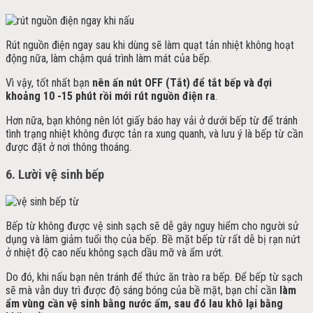
Rút nguồn điện ngay sau khi dùng sẽ làm quạt tản nhiệt không hoạt
động nữa, làm chậm quá trình làm mát của bếp.
Vì vậy, tốt nhất bạn
nên ấn nút OFF (Tắt) để tắt bếp và đợi
khoảng 10 -15 phút rồi mới rút nguồn điện ra
.
Hơn nữa, bạn không nên lót giấy báo hay vải ở dưới bếp từ để tránh
tình trạng nhiệt không được tản ra xung quanh, và lưu ý là bếp từ cần
được đặt ở nơi thông thoáng.
6.
Lười vệ sinh bếp
Bếp từ không được vệ sinh sạch sẽ dễ gây nguy hiểm cho người sử
dụng và làm giảm tuổi thọ của bếp. Bề mặt bếp từ rất dễ bị rạn nứt
ở nhiệt độ cao nếu không sạch dầu mỡ và ẩm ướt.
Do đó, khi nấu bạn nên tránh để thức ăn trào ra bếp. Để bếp từ sạch
sẽ mà vẫn duy trì được độ sáng bóng của bề mặt, bạn chỉ cần
làm
ẩm vùng cần vệ sinh bằng nước ấm, sau đó lau khô lại bằng