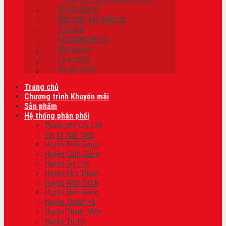
Bếp tủ liền lò
Máy giặt, sấy quần áo
Tủ Lạnh
Lò nướng âm tủ
Bếp ga âm
Lò vi sóng
Đồ gia dụng
Trang chủ
Chương trình Khuyến mãi
Sản phẩm
Hệ thống phân phối
Thành phố Chí Linh
Thị xã Kinh Môn
Huyện Bình Giang
Huyện Cẩm Giàng
Huyện Gia Lộc
Huyện Kim Thành
Huyện Nam Sách
Huyện Ninh Giang
Huyện Thanh Hà
Huyện Thanh Miện
Huyện Tứ Kỳ