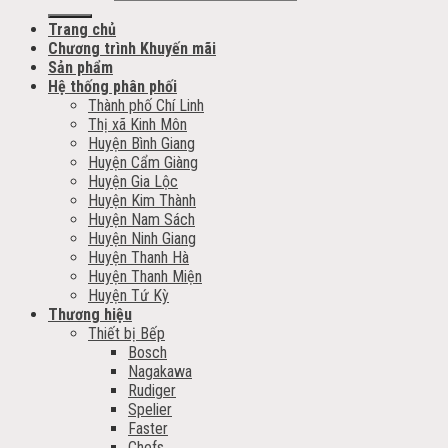
Trang chủ
Chương trình Khuyến mãi
Sản phẩm
Hệ thống phân phối
Thành phố Chí Linh
Thị xã Kinh Môn
Huyện Bình Giang
Huyện Cẩm Giàng
Huyện Gia Lộc
Huyện Kim Thành
Huyện Nam Sách
Huyện Ninh Giang
Huyện Thanh Hà
Huyện Thanh Miện
Huyện Tứ Kỳ
Thương hiệu
Thiết bị Bếp
Bosch
Nagakawa
Rudiger
Spelier
Faster
Chefs