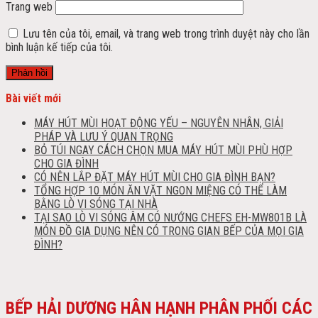
Trang web
Lưu tên của tôi, email, và trang web trong trình duyệt này cho lần
bình luận kế tiếp của tôi.
Bài viết mới
MÁY HÚT MÙI HOẠT ĐỘNG YẾU – NGUYÊN NHÂN, GIẢI
PHÁP VÀ LƯU Ý QUAN TRỌNG
BỎ TÚI NGAY CÁCH CHỌN MUA MÁY HÚT MÙI PHÙ HỢP
CHO GIA ĐÌNH
CÓ NÊN LẮP ĐẶT MÁY HÚT MÙI CHO GIA ĐÌNH BẠN?
TỔNG HỢP 10 MÓN ĂN VẶT NGON MIỆNG CÓ THỂ LÀM
BẰNG LÒ VI SÓNG TẠI NHÀ
TẠI SAO LÒ VI SÓNG ÂM CÓ NƯỚNG CHEFS EH-MW801B LÀ
MÓN ĐỒ GIA DỤNG NÊN CÓ TRONG GIAN BẾP CỦA MỌI GIA
ĐÌNH?
BẾP HẢI DƯƠNG HÂN HẠNH PHÂN PHỐI CÁC