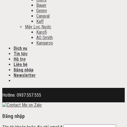
Bauer
Genny
Canaval
Kaff
Máy Lọc Nước
Karofi
AO Smith
Kangaroo
Dịch vụ
Tin tức
Hỗ trợ
Liên hệ
Đăng nhập
Newsletter
Hotline: 0937.557.555
Đăng nhập