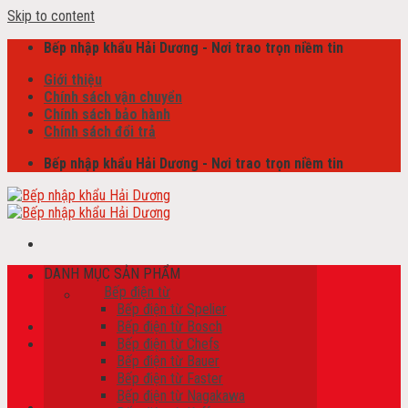
Skip to content
Bếp nhập khẩu Hải Dương - Nơi trao trọn niềm tin
Giới thiệu
Chính sách vận chuyển
Chính sách bảo hành
Chính sách đổi trả
Bếp nhập khẩu Hải Dương - Nơi trao trọn niềm tin
DANH MỤC SẢN PHẨM
Tìm kiếm:
Bếp điện từ
Bếp điện từ Spelier
Bếp điện từ Bosch
Bếp điện từ Chefs
Giỏ hàng /
0
₫
Bếp điện từ Bauer
Chưa có sản phẩm trong giỏ hàng.
Bếp điện từ Faster
Bếp điện từ Nagakawa