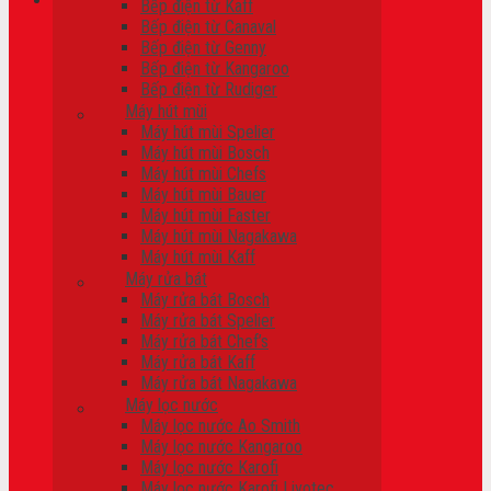
Bếp điện từ Kaff
Bếp điện từ Canaval
Giỏ hàng
Bếp điện từ Genny
Bếp điện từ Kangaroo
Chưa có sản phẩm trong giỏ hàng.
Bếp điện từ Rudiger
Máy hút mùi
Máy hút mùi Spelier
Máy hút mùi Bosch
Máy hút mùi Chefs
Máy hút mùi Bauer
Máy hút mùi Faster
Máy hút mùi Nagakawa
Máy hút mùi Kaff
Máy rửa bát
Máy rửa bát Bosch
Máy rửa bát Spelier
Máy rửa bát Chef’s
Máy rửa bát Kaff
Máy rửa bát Nagakawa
Máy lọc nước
Máy lọc nước Ao Smith
Máy lọc nước Kangaroo
Máy lọc nước Karofi
Máy lọc nước Karofi Livotec