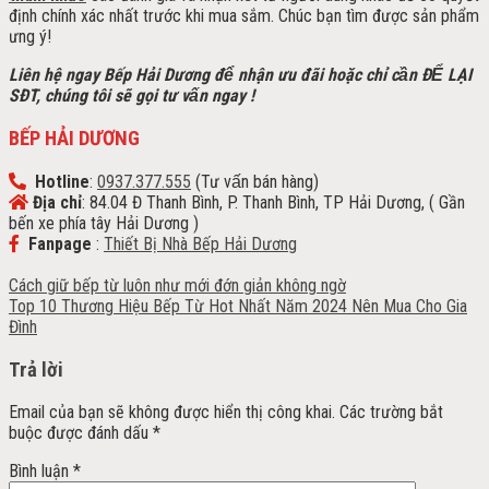
định chính xác nhất trước khi mua sắm. Chúc bạn tìm được sản phẩm
ưng ý!
Liên hệ ngay Bếp Hải Dương để nhận ưu đãi h
oặc chỉ cần ĐỂ LẠI
SĐT, chúng tôi sẽ gọi tư vấn ngay !
BẾP HẢI DƯƠNG
Hotline
:
0937.377.555
(Tư vấn bán hàng)
Địa chỉ
: 84.04 Đ Thanh Bình, P. Thanh Bình, TP Hải Dương, ( Gần
bến xe phía tây Hải Dương )
Fanpage
:
Thiết Bị Nhà Bếp Hải Dương
Cách giữ bếp từ luôn như mới đớn giản không ngờ
Top 10 Thương Hiệu Bếp Từ Hot Nhất Năm 2024 Nên Mua Cho Gia
Đình
Trả lời
Email của bạn sẽ không được hiển thị công khai.
Các trường bắt
buộc được đánh dấu
*
Bình luận
*