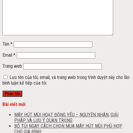
Tên
*
Email
*
Trang web
Lưu tên của tôi, email, và trang web trong trình duyệt này cho lần
bình luận kế tiếp của tôi.
Bài viết mới
MÁY HÚT MÙI HOẠT ĐỘNG YẾU – NGUYÊN NHÂN, GIẢI
PHÁP VÀ LƯU Ý QUAN TRỌNG
BỎ TÚI NGAY CÁCH CHỌN MUA MÁY HÚT MÙI PHÙ HỢP
CHO GIA ĐÌNH