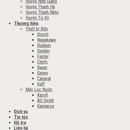
Huyện Ninh Giang
Huyện Thanh Hà
Huyện Thanh Miện
Huyện Tứ Kỳ
Thương hiệu
Thiết bị Bếp
Bosch
Nagakawa
Rudiger
Spelier
Faster
Chefs
Bauer
Genny
Canaval
Kaff
Máy Lọc Nước
Karofi
AO Smith
Kangaroo
Dịch vụ
Tin tức
Hỗ trợ
Liên hệ