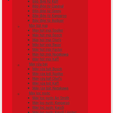
Bếp điện từ Kaff
Bếp điện từ Canaval
Giỏ hàng
Bếp điện từ Genny
Bếp điện từ Kangaroo
Chưa có sản phẩm trong giỏ hàng.
Bếp điện từ Rudiger
Máy hút mùi
Máy hút mùi Spelier
Máy hút mùi Bosch
Máy hút mùi Chefs
Máy hút mùi Bauer
Máy hút mùi Faster
Máy hút mùi Nagakawa
Máy hút mùi Kaff
Máy rửa bát
Máy rửa bát Bosch
Máy rửa bát Spelier
Máy rửa bát Chef’s
Máy rửa bát Kaff
Máy rửa bát Nagakawa
Máy lọc nước
Máy lọc nước Ao Smith
Máy lọc nước Kangaroo
Máy lọc nước Karofi
Máy lọc nước Karofi Livotec