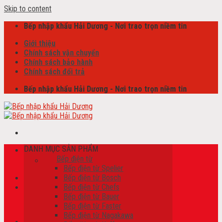
Skip to content
Bếp nhập khẩu Hải Dương - Nơi trao trọn niềm tin
Giới thiệu
Chính sách vận chuyển
Chính sách bảo hành
Chính sách đổi trả
Bếp nhập khẩu Hải Dương - Nơi trao trọn niềm tin
DANH MỤC SẢN PHẨM
Tìm kiếm:
Bếp điện từ
Bếp điện từ Spelier
Bếp điện từ Bosch
Bếp điện từ Chefs
Giỏ hàng /
0
₫
Bếp điện từ Bauer
Chưa có sản phẩm trong giỏ hàng.
Bếp điện từ Faster
Bếp điện từ Nagakawa