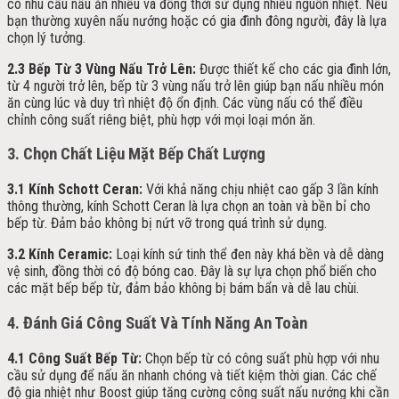
có nhu cầu nấu ăn nhiều và đồng thời sử dụng nhiều nguồn nhiệt. Nếu
bạn thường xuyên nấu nướng hoặc có gia đình đông người, đây là lựa
chọn lý tưởng.
2.3 Bếp Từ 3 Vùng Nấu Trở Lên:
Được thiết kế cho các gia đình lớn,
từ 4 người trở lên, bếp từ 3 vùng nấu trở lên giúp bạn nấu nhiều món
ăn cùng lúc và duy trì nhiệt độ ổn định. Các vùng nấu có thể điều
chỉnh công suất riêng biệt, phù hợp với mọi loại món ăn.
3. Chọn Chất Liệu Mặt Bếp Chất Lượng
3.1 Kính Schott Ceran:
Với khả năng chịu nhiệt cao gấp 3 lần kính
thông thường, kính Schott Ceran là lựa chọn an toàn và bền bỉ cho
bếp từ. Đảm bảo không bị nứt vỡ trong quá trình sử dụng.
3.2 Kính Ceramic:
Loại kính sứ tinh thể đen này khá bền và dễ dàng
vệ sinh, đồng thời có độ bóng cao. Đây là sự lựa chọn phổ biến cho
các mặt bếp bếp từ, đảm bảo không bị bám bẩn và dễ lau chùi.
4. Đánh Giá Công Suất Và Tính Năng An Toàn
4.1 Công Suất Bếp Từ:
Chọn bếp từ có công suất phù hợp với nhu
cầu sử dụng để nấu ăn nhanh chóng và tiết kiệm thời gian. Các chế
độ gia nhiệt như Boost giúp tăng cường công suất nấu nướng khi cần