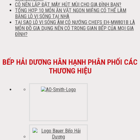
CÓ NÊN LẮP ĐẶT MÁY HÚT MÙI CHO GIA ĐÌNH BẠN?
TỔNG HỢP 10 MÓN ĂN VẶT NGON MIỆNG CÓ THỂ LÀM
BẰNG LÒ VI SÓNG TẠI NHÀ
TẠI SAO LÒ VI SÓNG ÂM CÓ NƯỚNG CHEFS EH-MW801B LÀ
MÓN ĐỒ GIA DỤNG NÊN CÓ TRONG GIAN BẾP CỦA MỌI GIA
ĐÌNH?
BẾP HẢI DƯƠNG HÂN HẠNH PHÂN PHỐI CÁC
THƯƠNG HIỆU