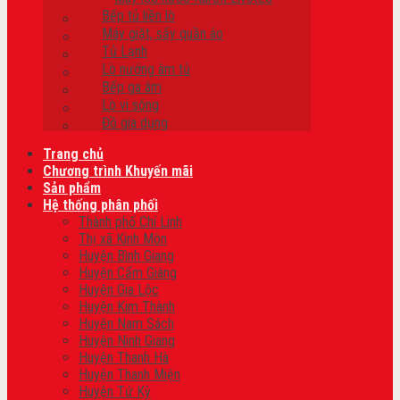
Bếp tủ liền lò
Máy giặt, sấy quần áo
Tủ Lạnh
Lò nướng âm tủ
Bếp ga âm
Lò vi sóng
Đồ gia dụng
Trang chủ
Chương trình Khuyến mãi
Sản phẩm
Hệ thống phân phối
Thành phố Chí Linh
Thị xã Kinh Môn
Huyện Bình Giang
Huyện Cẩm Giàng
Huyện Gia Lộc
Huyện Kim Thành
Huyện Nam Sách
Huyện Ninh Giang
Huyện Thanh Hà
Huyện Thanh Miện
Huyện Tứ Kỳ