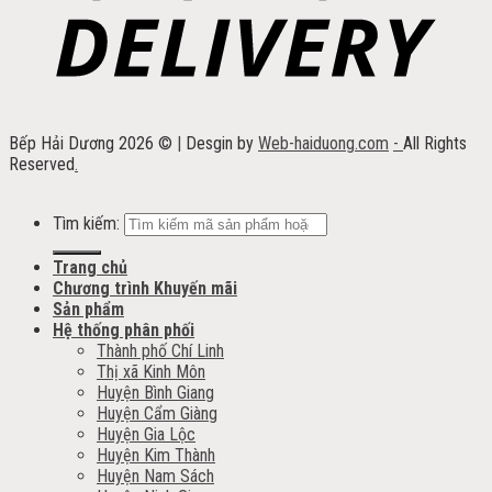
Bếp Hải Dương 2026 ©
|
Desgin by
Web-haiduong.com
-
All Rights
Reserved
.
Tìm kiếm:
Trang chủ
Chương trình Khuyến mãi
Sản phẩm
Hệ thống phân phối
Thành phố Chí Linh
Thị xã Kinh Môn
Huyện Bình Giang
Huyện Cẩm Giàng
Huyện Gia Lộc
Huyện Kim Thành
Huyện Nam Sách