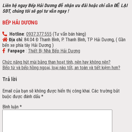
Liên hệ ngay Bếp Hải Dương để nhận ưu đãi h
oặc chỉ cần ĐỂ LẠI
SĐT, chúng tôi sẽ gọi tư vấn ngay !
BẾP HẢI DƯƠNG
Hotline
:
0937.377.555
(Tư vấn bán hàng)
Địa chỉ
: 84.04 Đ Thanh Bình, P. Thanh Bình, TP Hải Dương, ( Gần
bến xe phía tây Hải Dương )
Fanpage
:
Thiết Bị Nhà Bếp Hải Dương
Chức năng hút mùi bằng than hoạt tính, nên hay không nên?
Bếp từ và bếp hồng ngoại, loại nào tốt, an toàn và tiết kiệm hơn?
Trả lời
Email của bạn sẽ không được hiển thị công khai.
Các trường bắt
buộc được đánh dấu
*
Bình luận
*