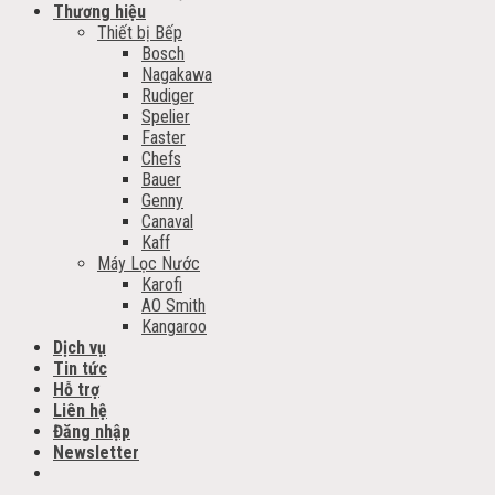
Thương hiệu
Thiết bị Bếp
Bosch
Nagakawa
Rudiger
Spelier
Faster
Chefs
Bauer
Genny
Canaval
Kaff
Máy Lọc Nước
Karofi
AO Smith
Kangaroo
Dịch vụ
Tin tức
Hỗ trợ
Liên hệ
Đăng nhập
Newsletter