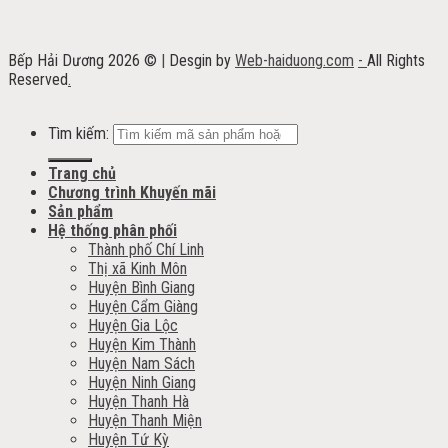
Bếp Hải Dương 2026 ©
|
Desgin by
Web-haiduong.com
-
All Rights
Reserved
.
Tìm kiếm:
Trang chủ
Chương trình Khuyến mãi
Sản phẩm
Hệ thống phân phối
Thành phố Chí Linh
Thị xã Kinh Môn
Huyện Bình Giang
Huyện Cẩm Giàng
Huyện Gia Lộc
Huyện Kim Thành
Huyện Nam Sách
Huyện Ninh Giang
Huyện Thanh Hà
Huyện Thanh Miện
Huyện Tứ Kỳ