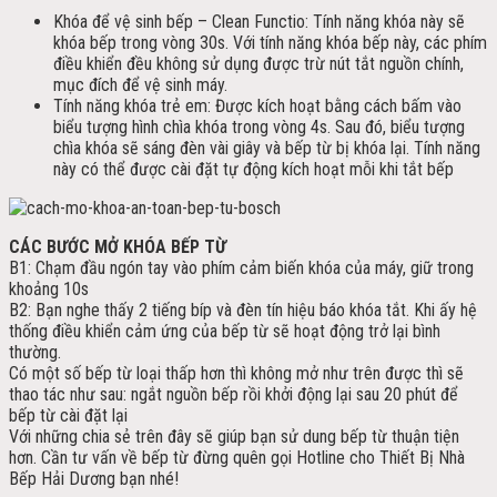
Khóa để vệ sinh bếp – Clean Functio: Tính năng khóa này sẽ
khóa bếp trong vòng 30s. Với tính năng khóa bếp này, các phím
điều khiển đều không sử dụng được trừ nút tắt nguồn chính,
mục đích để vệ sinh máy.
Tính năng khóa trẻ em: Được kích hoạt bằng cách bấm vào
biểu tượng hình chìa khóa trong vòng 4s. Sau đó, biểu tượng
chìa khóa sẽ sáng đèn vài giây và bếp từ bị khóa lại. Tính năng
này có thể được cài đặt tự động kích hoạt mỗi khi tắt bếp
CÁC BƯỚC MỞ KHÓA BẾP TỪ
B1:
Chạm đầu ngón tay vào phím cảm biến khóa của máy, giữ trong
khoảng 10s
B2:
Bạn nghe thấy 2 tiếng bíp và đèn tín hiệu báo khóa tắt. Khi ấy hệ
thống điều khiển cảm ứng của bếp từ sẽ hoạt động trở lại bình
thường.
Có
một số bếp từ loại thấp hơn thì không mở như trên được thì sẽ
thao tác như sau: ngắt nguồn bếp rồi khởi động lại sau 20 phút để
bếp từ cài đặt lại
Với những chia sẻ trên đây sẽ giúp bạn sử dung bếp từ thuận tiện
hơn. Cần tư vấn về bếp từ đừng quên gọi Hotline cho Thiết Bị Nhà
Bếp Hải Dương bạn nhé!