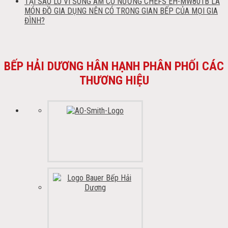
TẠI SAO LÒ VI SÓNG ÂM CÓ NƯỚNG CHEFS EH-MW801B LÀ
MÓN ĐỒ GIA DỤNG NÊN CÓ TRONG GIAN BẾP CỦA MỌI GIA
ĐÌNH?
BẾP HẢI DƯƠNG HÂN HẠNH PHÂN PHỐI CÁC
THƯƠNG HIỆU