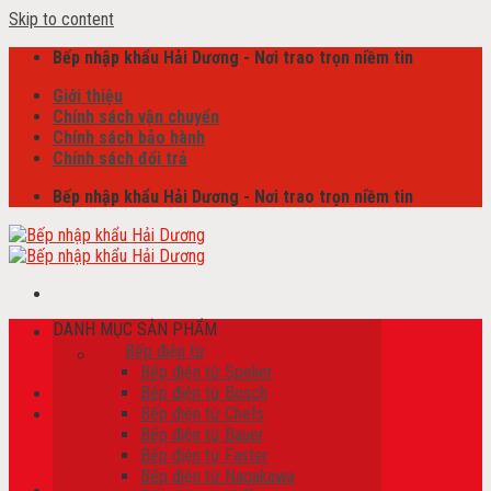
Skip to content
Bếp nhập khẩu Hải Dương - Nơi trao trọn niềm tin
Giới thiệu
Chính sách vận chuyển
Chính sách bảo hành
Chính sách đổi trả
Bếp nhập khẩu Hải Dương - Nơi trao trọn niềm tin
DANH MỤC SẢN PHẨM
Tìm kiếm:
Bếp điện từ
Bếp điện từ Spelier
Bếp điện từ Bosch
Bếp điện từ Chefs
Giỏ hàng /
0
₫
Bếp điện từ Bauer
Chưa có sản phẩm trong giỏ hàng.
Bếp điện từ Faster
Bếp điện từ Nagakawa