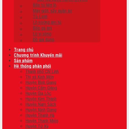
Bếp tủ liền lò
Máy giặt, sấy quần áo
Tủ Lạnh
Lò nướng âm tủ
Bếp ga âm
Lò vi sóng
Đồ gia dụng
Trang chủ
Chương trình Khuyến mãi
Sản phẩm
Hệ thống phân phối
Thành phố Chí Linh
Thị xã Kinh Môn
Huyện Bình Giang
Huyện Cẩm Giàng
Huyện Gia Lộc
Huyện Kim Thành
Huyện Nam Sách
Huyện Ninh Giang
Huyện Thanh Hà
Huyện Thanh Miện
Huyện Tứ Kỳ