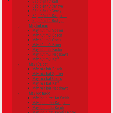
Bếp điện từ Kaff
Bếp điện từ Canaval
Giỏ hàng
Bếp điện từ Genny
Bếp điện từ Kangaroo
Chưa có sản phẩm trong giỏ hàng.
Bếp điện từ Rudiger
Máy hút mùi
Máy hút mùi Spelier
Máy hút mùi Bosch
Máy hút mùi Chefs
Máy hút mùi Bauer
Máy hút mùi Faster
Máy hút mùi Nagakawa
Máy hút mùi Kaff
Máy rửa bát
Máy rửa bát Bosch
Máy rửa bát Spelier
Máy rửa bát Chef’s
Máy rửa bát Kaff
Máy rửa bát Nagakawa
Máy lọc nước
Máy lọc nước Ao Smith
Máy lọc nước Kangaroo
Máy lọc nước Karofi
Máy lọc nước Karofi Livotec