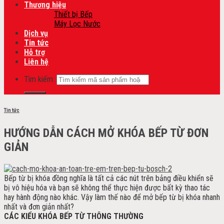
Thương hiệu
Thiết bị Bếp
Máy Lọc Nước
Dịch vụ
Tin tức
Hỗ trợ
Liên hệ
Tìm kiếm:
Tin tức
HƯỚNG DẪN CÁCH MỞ KHÓA BẾP TỪ ĐƠN
GIẢN
Bếp từ bị khóa đồng nghĩa là tất cả các nút trên bảng điều khiển sẽ
bị vô hiệu hóa và bạn sẽ không thể thực hiện được bất kỳ thao tác
hay hành động nào khác. Vậy làm thế nào để mở bếp từ bị khóa nhanh
nhất và đơn giản nhất?
CÁC KIỂU KHÓA BẾP TỪ THÔNG THƯỜNG