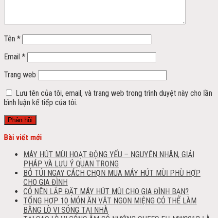
Tên
*
Email
*
Trang web
Lưu tên của tôi, email, và trang web trong trình duyệt này cho lần
bình luận kế tiếp của tôi.
Bài viết mới
MÁY HÚT MÙI HOẠT ĐỘNG YẾU – NGUYÊN NHÂN, GIẢI
PHÁP VÀ LƯU Ý QUAN TRỌNG
BỎ TÚI NGAY CÁCH CHỌN MUA MÁY HÚT MÙI PHÙ HỢP
CHO GIA ĐÌNH
CÓ NÊN LẮP ĐẶT MÁY HÚT MÙI CHO GIA ĐÌNH BẠN?
TỔNG HỢP 10 MÓN ĂN VẶT NGON MIỆNG CÓ THỂ LÀM
BẰNG LÒ VI SÓNG TẠI NHÀ