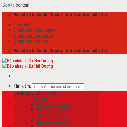
Skip to content
Bếp nhập khẩu Hải Dương - Nơi trao trọn niềm tin
Giới thiệu
Chính sách vận chuyển
Chính sách bảo hành
Chính sách đổi trả
Bếp nhập khẩu Hải Dương - Nơi trao trọn niềm tin
Tìm kiếm:
DANH MỤC SẢN PHẨM
Bếp điện từ
Bếp điện từ Spelier
Giỏ hàng /
0
₫
Bếp điện từ Bosch
Bếp điện từ Chefs
Chưa có sản phẩm trong giỏ hàng.
Bếp điện từ Bauer
Bếp điện từ Faster