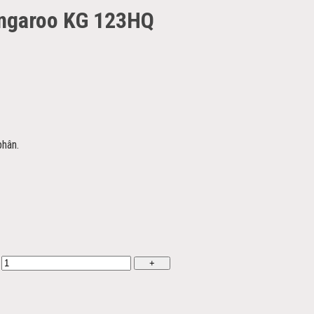
angaroo KG 123HQ
phân.