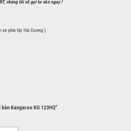
SĐT, chúng tôi sẽ gọi tư vấn ngay !
ến xe phía tây Hải Dương )
để bàn Kangaroo KG 123HQ”