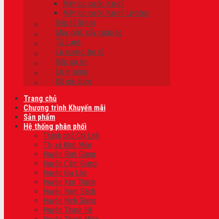
Máy lọc nước Karofi
Máy lọc nước Karofi Livotec
Bếp tủ liền lò
Máy giặt, sấy quần áo
Tủ Lạnh
Lò nướng âm tủ
Bếp ga âm
Lò vi sóng
Đồ gia dụng
Trang chủ
Chương trình Khuyến mãi
Sản phẩm
Hệ thống phân phối
Thành phố Chí Linh
Thị xã Kinh Môn
Huyện Bình Giang
Huyện Cẩm Giàng
Huyện Gia Lộc
Huyện Kim Thành
Huyện Nam Sách
Huyện Ninh Giang
Huyện Thanh Hà