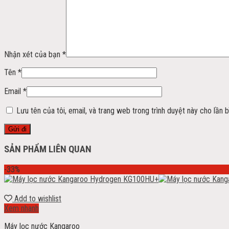
Nhận xét của bạn
*
Tên
*
Email
*
Lưu tên của tôi, email, và trang web trong trình duyệt này cho lần bì
SẢN PHẨM LIÊN QUAN
-33%
Add to wishlist
Xem nhanh
Máy lọc nước Kangaroo