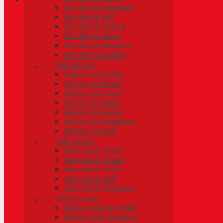
Bếp điện từ Nagakawa
Bếp điện từ Kaff
Giỏ hàng
Bếp điện từ Canaval
Bếp điện từ Genny
Chưa có sản phẩm trong giỏ hàng.
Bếp điện từ Kangaroo
Bếp điện từ Rudiger
Máy hút mùi
Máy hút mùi Spelier
Máy hút mùi Bosch
Máy hút mùi Chefs
Máy hút mùi Bauer
Máy hút mùi Faster
Máy hút mùi Nagakawa
Máy hút mùi Kaff
Máy rửa bát
Máy rửa bát Bosch
Máy rửa bát Spelier
Máy rửa bát Chef’s
Máy rửa bát Kaff
Máy rửa bát Nagakawa
Máy lọc nước
Máy lọc nước Ao Smith
Máy lọc nước Kangaroo