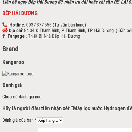
Liên hệ ngay Bếp Hải Dương để nhận ưu đãi h
oặc chỉ cần ĐỂ LẠI 
BẾP HẢI DƯƠNG
Hotline
:
0937.377.555
(Tư vấn bán hàng)
Địa chỉ
: 84.04 Đ Thanh Bình, P. Thanh Bình, TP Hải Dương, ( Gần b
Fanpage
:
Thiết Bị Nhà Bếp Hải Dương
Brand
Kangaroo
Đánh giá
Chưa có đánh giá nào.
Hãy là người đầu tiên nhận xét “Máy lọc nước Hydrogen 
Đánh giá của bạn
*