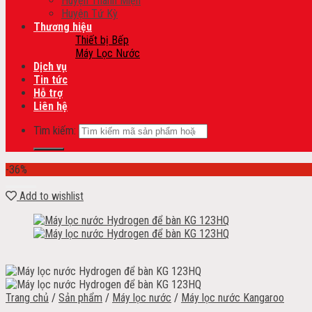
Huyện Thanh Miện
Huyện Tứ Kỳ
Thương hiệu
Thiết bị Bếp
Máy Lọc Nước
Dịch vụ
Tin tức
Hỗ trợ
Liên hệ
Tìm kiếm:
-36%
Add to wishlist
Trang chủ
/
Sản phẩm
/
Máy lọc nước
/
Máy lọc nước Kangaroo