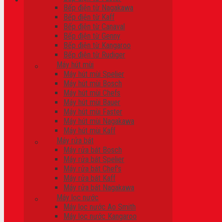
Bếp điện từ Nagakawa
Bếp điện từ Kaff
Giỏ hàng
Bếp điện từ Canaval
Bếp điện từ Genny
Chưa có sản phẩm trong giỏ hàng.
Bếp điện từ Kangaroo
Bếp điện từ Rudiger
Máy hút mùi
Máy hút mùi Spelier
Máy hút mùi Bosch
Máy hút mùi Chefs
Máy hút mùi Bauer
Máy hút mùi Faster
Máy hút mùi Nagakawa
Máy hút mùi Kaff
Máy rửa bát
Máy rửa bát Bosch
Máy rửa bát Spelier
Máy rửa bát Chef’s
Máy rửa bát Kaff
Máy rửa bát Nagakawa
Máy lọc nước
Máy lọc nước Ao Smith
Máy lọc nước Kangaroo