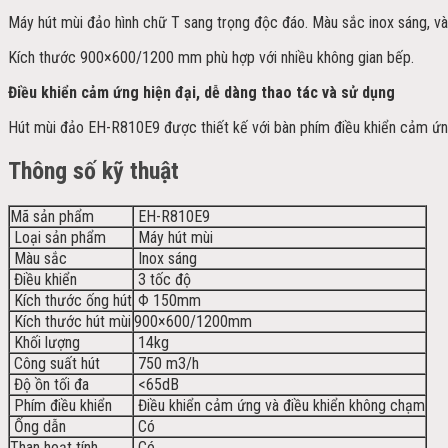
Máy hút mùi đảo hình chữ T sang trọng độc đáo. Màu sắc inox sáng, và
Kích thước 900×600/1200 mm phù hợp với nhiều không gian bếp.
Điều khiển cảm ứng hiện đại, dễ dàng thao tác và sử dụng
Hút mùi đảo EH-R810E9 được thiết kế với bàn phím điều khiển cảm ứng
Thông số kỹ thuật
Mã sản phẩm
EH-R810E9
Loại sản phẩm
Máy hút mùi
Màu sắc
Inox sáng
Điều khiển
3 tốc độ
Kích thước ống hút
Φ 150mm
Kích thước hút mùi
900×600/1200mm
Khối lượng
14kg
Công suất hút
750 m3/h
Độ ồn tối đa
<65dB
Phím điều khiển
Điều khiển cảm ứng và điều khiển không chạm
Ống dẫn
Có
Than hoạt tính
Có