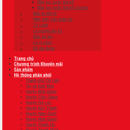
Máy lọc nước Karofi
Máy lọc nước Karofi Livotec
Bếp tủ liền lò
Máy giặt, sấy quần áo
Tủ Lạnh
Lò nướng âm tủ
Bếp ga âm
Lò vi sóng
Đồ gia dụng
Trang chủ
Chương trình Khuyến mãi
Sản phẩm
Hệ thống phân phối
Thành phố Chí Linh
Thị xã Kinh Môn
Huyện Bình Giang
Huyện Cẩm Giàng
Huyện Gia Lộc
Huyện Kim Thành
Huyện Nam Sách
Huyện Ninh Giang
Huyện Thanh Hà