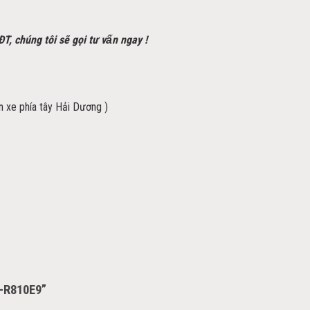
SĐT, chúng tôi sẽ gọi tư vấn ngay !
ến xe phía tây Hải Dương )
H-R810E9”