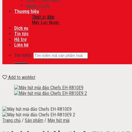
Huyện Thanh Miện
Huyện Tứ Kỳ
Thương hiệu
Thiết bị Bếp
Máy Lọc Nước
Dịch vụ
Tin tức
Hỗ trợ
Liên hệ
Tìm kiếm:
Add to wishlist
Trang chủ
/
Sản phẩm
/
Máy hút mùi