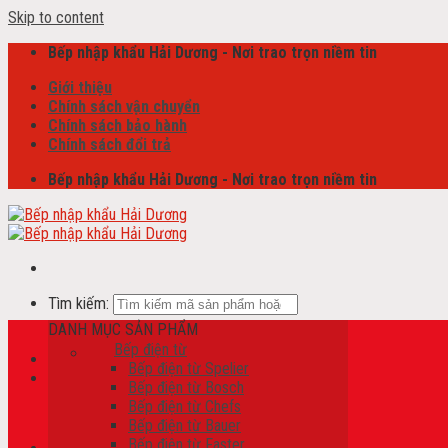
Skip to content
Bếp nhập khẩu Hải Dương - Nơi trao trọn niềm tin
Giới thiệu
Chính sách vận chuyển
Chính sách bảo hành
Chính sách đổi trả
Bếp nhập khẩu Hải Dương - Nơi trao trọn niềm tin
Tìm kiếm:
DANH MỤC SẢN PHẨM
Bếp điện từ
Bếp điện từ Spelier
Giỏ hàng /
0
₫
Bếp điện từ Bosch
Bếp điện từ Chefs
Chưa có sản phẩm trong giỏ hàng.
Bếp điện từ Bauer
Bếp điện từ Faster