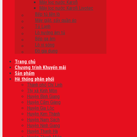
Máy lọc nước Karofi
Máy lọc nước Karofi Livotec
Bếp tủ liền lò
Máy giặt, sấy quần áo
Tủ Lạnh
Lò nướng âm tủ
Bếp ga âm
Lò vi sóng
Đồ gia dụng
Trang chủ
Chương trình Khuyến mãi
Sản phẩm
Hệ thống phân phối
Thành phố Chí Linh
Thị xã Kinh Môn
Huyện Bình Giang
Huyện Cẩm Giàng
Huyện Gia Lộc
Huyện Kim Thành
Huyện Nam Sách
Huyện Ninh Giang
Huyện Thanh Hà