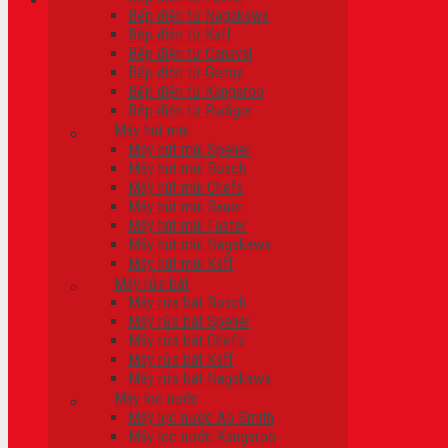
Bếp điện từ Nagakawa
Bếp điện từ Kaff
Giỏ hàng
Bếp điện từ Canaval
Bếp điện từ Genny
Chưa có sản phẩm trong giỏ hàng.
Bếp điện từ Kangaroo
Bếp điện từ Rudiger
Máy hút mùi
Máy hút mùi Spelier
Máy hút mùi Bosch
Máy hút mùi Chefs
Máy hút mùi Bauer
Máy hút mùi Faster
Máy hút mùi Nagakawa
Máy hút mùi Kaff
Máy rửa bát
Máy rửa bát Bosch
Máy rửa bát Spelier
Máy rửa bát Chef’s
Máy rửa bát Kaff
Máy rửa bát Nagakawa
Máy lọc nước
Máy lọc nước Ao Smith
Máy lọc nước Kangaroo