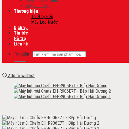
Huyện Thanh Miện
Huyện Tứ Kỳ
Thương hiệu
Thiết bị Bếp
Máy Lọc Nước
Dịch vụ
Tin tức
Hỗ trợ
Liên hệ
Tìm kiếm:
Add to wishlist