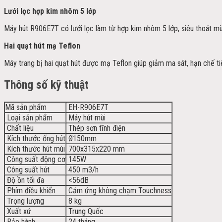
Lưới lọc hợp kim nhôm 5 lớp
Máy hút R906E7T có lưới lọc làm từ hợp kim nhôm 5 lớp, siêu thoát mùi
Hai quạt hút mạ Teflon
Máy trang bị hai quạt hút được mạ Teflon giúp giảm ma sát, hạn chế ti
Thông số kỹ thuật
Mã sản phẩm
EH-R906E7T
Loại sản phẩm
Máy hút mùi
Chất liệu
Thép sơn tĩnh điện
Kích thước ống hút
Ø150mm
Kích thước hút mùi
700x315x220 mm
Công suất động cơ
145W
Công suất hút
450 m3/h
Độ ồn tối đa
<56dB
Phím điều khiển
Cảm ứng không chạm Touchness
Trọng lượng
8 kg
Xuất xứ
Trung Quốc
Bảo hành
24 tháng