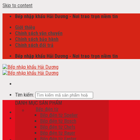
Skip to content
Bếp nhập khẩu Hải Dương - Nơi trao trọn niềm tin
Giới thiệu
Chính sách vận chuyển
Chính sách bảo hành
Chính sách đổi trả
Bếp nhập khẩu Hải Dương - Nơi trao trọn niềm tin
Tìm kiếm:
DANH MỤC SẢN PHẨM
Bếp điện từ
Bếp điện từ Spelier
Giỏ hàng /
0
₫
Bếp điện từ Bosch
Bếp điện từ Chefs
Chưa có sản phẩm trong giỏ hàng.
Bếp điện từ Bauer
Bếp điện từ Faster