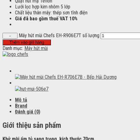
Quạt hút mạ Teflon
Lưới lọc hợp kim nhôm 5 lớp
Chất liệu thân máy: thép sơn tĩnh điện
Giá đã bao gồm thuế VAT 10%
Máy hút mùi Chefs EH-R906E7T số lượng
Thêm vào giỏ hàng
Danh mục:
Máy hút mùi
Mô tả
Brand
Đánh giá (0)
Giới thiệu sản phẩm
Khử mùi ẩm tủ sang trọng, kích thước 70cm