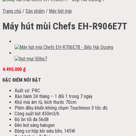
Trang chủ
/
Sản phẩm
/
Máy hút mùi
Máy hút mùi Chefs EH-R906E7T
4.490.000
₫
ĐẶC ĐIỂM NỔI BẬT
Xuất xứ: PRC
Bảo hành 24 tháng – 1 đổi 1 trong 7 ngày
Khử mùi âm tủ, kích thước 70cm
Phím điều khiển không chạm Touchness 3 tốc độ
Công suất hút 450m3/h
Độ ồn tối đa 56dB
Đèn led sáng halogen
Động cơ hộp kín siêu bền, 145W