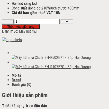
Đèn led sáng led
Công suất động cơ 210WKích thước 400mm
Giá đã bao gồm thuế VAT 10%
Máy
hút
Thêm vào giỏ hàng
mùi
Danh mục:
Máy hút mùi
Chefs
EH-
R820E5
số
lượng
Mô tả
Brand
Đánh giá (0)
Giới thiệu sản phẩm
Thiết kế dạng treo độc đáo