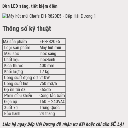
Đèn LED sáng, tiết kiệm điện
Thông số kỹ thuật
Mã sản phẩm
EH-R820E5
Loại sản phẩm
Máy hút mùi
Màu sắc
Inox sáng
Chất liệu
Inox-kính
Kích thước
400 mm
Khối lượng
17 kg
Công suất động cơ
210W
Công suất hút
750 m3/h
Độ ồn tối đa
<65db
Phím điều khiển
Công tắc bấm
Điện áp
160 – 240VAC
Xuất xứ
Trung Quốc
Bảo hành
24 tháng
Liên hệ ngay Bếp Hải Dương để nhận ưu đãi h
oặc chỉ cần ĐỂ LẠI