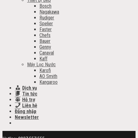
Thiết bị Bếp
Bosch
Nagakawa
Rudiger
Spelier
Faster
Chefs
Bauer
Genny
Canaval
Kaff
Máy Lọc Nước
Karofi
AO Smith
Kangaroo
Dịch vụ
Tin tức
Hỗ trợ
Liên hệ
Đăng nhập
Newsletter