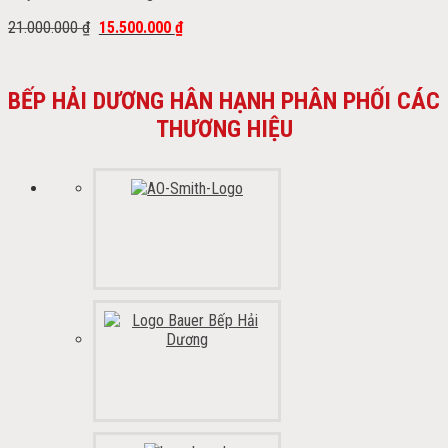
21.000.000
₫
15.500.000
₫
BẾP HẢI DƯƠNG HÂN HẠNH PHÂN PHỐI CÁC
THƯƠNG HIỆU