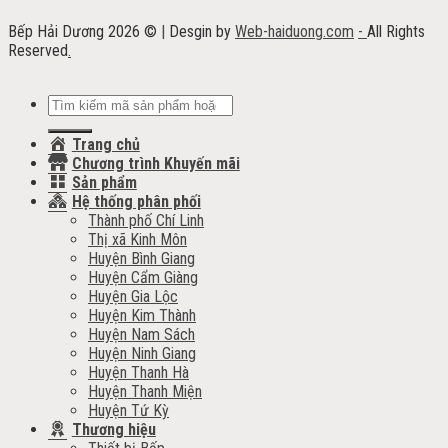
Bếp Hải Dương 2026 ©
|
Desgin by
Web-haiduong.com
-
All Rights
Reserved
.
Tìm
kiếm:
Trang chủ
Chương trình Khuyến mãi
Sản phẩm
Hệ thống phân phối
Thành phố Chí Linh
Thị xã Kinh Môn
Huyện Bình Giang
Huyện Cẩm Giàng
Huyện Gia Lộc
Huyện Kim Thành
Huyện Nam Sách
Huyện Ninh Giang
Huyện Thanh Hà
Huyện Thanh Miện
Huyện Tứ Kỳ
Thương hiệu