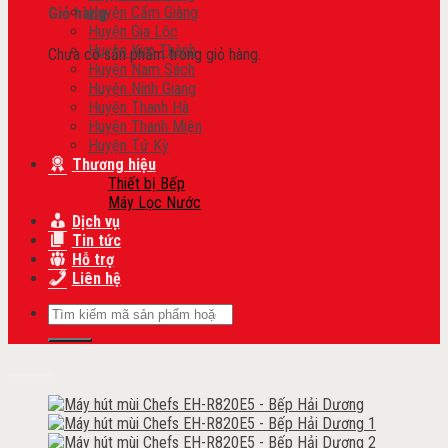
Huyện Cẩm Giàng
Giỏ hàng
Huyện Gia Lộc
Huyện Kim Thành
Chưa có sản phẩm trong giỏ hàng.
Huyện Nam Sách
Huyện Ninh Giang
Huyện Thanh Hà
Huyện Thanh Miện
Huyện Tứ Kỳ
Thương hiệu
Thiết bị Bếp
Máy Lọc Nước
Dịch vụ
Tin tức
Hỗ trợ
Liên hệ
Tìm
kiếm:
Add to wishlist