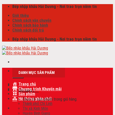
Skip
Bếp nhập khẩu Hải Dương - Nơi trao trọn niềm tin
to
Giới thiệu
content
Chính sách vận chuyển
Chính sách bảo hành
Chính sách đổi trả
Bếp nhập khẩu Hải Dương - Nơi trao trọn niềm tin
Tìm
DANH MỤC SẢN PHẨM
kiếm:
Trang chủ
Chương trình Khuyến mãi
Giỏ hàng /
0
₫
Sản phẩm
Hệ thống phân phối
Chưa có sản phẩm trong giỏ hàng.
Thành phố Chí Linh
Thị xã Kinh Môn
Huyện Bình Giang