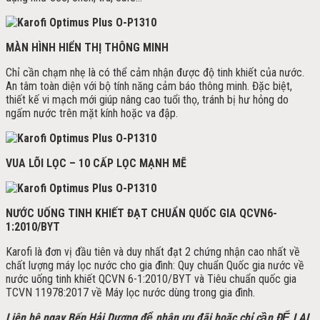
MÀN HÌNH HIỂN THỊ THÔNG MINH
Chỉ cần chạm nhẹ là có thể cảm nhận được độ tinh khiết của nước.
An tâm toàn diện với bộ tính năng cảm báo thông minh. Đặc biệt,
thiết kế vi mạch mới giúp nâng cao tuổi thọ, tránh bị hư hỏng do
ngấm nước trên mặt kính hoặc va đập.
VUA LÕI LỌC – 10 CẤP LỌC MẠNH MẼ
NƯỚC UỐNG TINH KHIẾT ĐẠT CHUẨN QUỐC GIA QCVN6-
1:2010/BYT
Karofi là đơn vị đầu tiên và duy nhất đạt 2 chứng nhận cao nhất về
chất lượng máy lọc nước cho gia đình: Quy chuẩn Quốc gia nước về
nước uống tinh khiết QCVN 6-1:2010/BYT và Tiêu chuẩn quốc gia
TCVN 11978:2017 về Máy lọc nước dùng trong gia đình.
Liên hệ ngay Bếp Hải Dương để nhận ưu đãi h
oặc chỉ cần ĐỂ LẠI