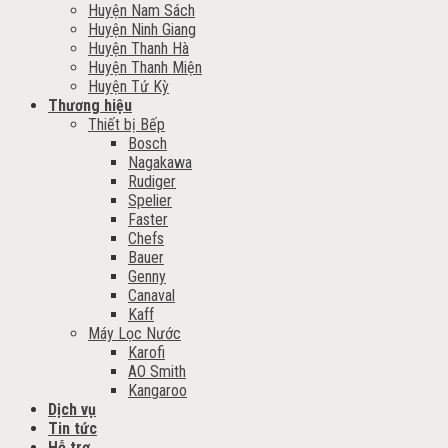
Huyện Nam Sách
Huyện Ninh Giang
Huyện Thanh Hà
Huyện Thanh Miện
Huyện Tứ Kỳ
Thương hiệu
Thiết bị Bếp
Bosch
Nagakawa
Rudiger
Spelier
Faster
Chefs
Bauer
Genny
Canaval
Kaff
Máy Lọc Nước
Karofi
AO Smith
Kangaroo
Dịch vụ
Tin tức
Hỗ trợ