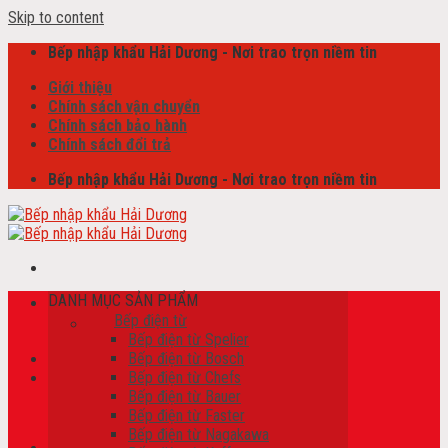
Skip to content
Bếp nhập khẩu Hải Dương - Nơi trao trọn niềm tin
Giới thiệu
Chính sách vận chuyển
Chính sách bảo hành
Chính sách đổi trả
Bếp nhập khẩu Hải Dương - Nơi trao trọn niềm tin
DANH MỤC SẢN PHẨM
Tìm kiếm:
Bếp điện từ
Bếp điện từ Spelier
Bếp điện từ Bosch
Bếp điện từ Chefs
Giỏ hàng /
0
₫
Bếp điện từ Bauer
Chưa có sản phẩm trong giỏ hàng.
Bếp điện từ Faster
Bếp điện từ Nagakawa