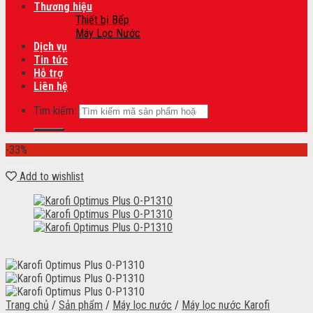
Thương hiệu
Thiết bị Bếp
Máy Lọc Nước
Dịch vụ
Tin tức
Hỗ trợ
Liên hệ
Tìm kiếm:
-33%
Add to wishlist
Trang chủ
/
Sản phẩm
/
Máy lọc nước
/
Máy lọc nước Karofi