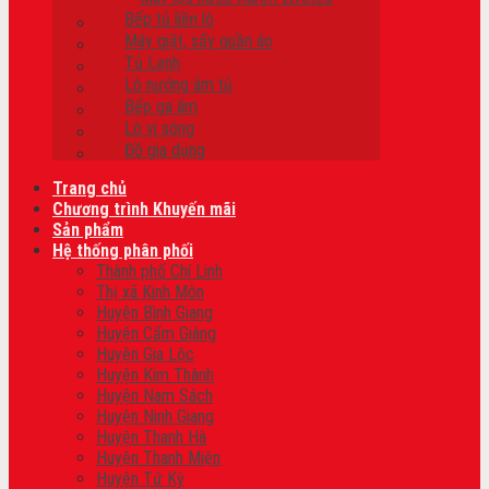
Bếp tủ liền lò
Máy giặt, sấy quần áo
Tủ Lạnh
Lò nướng âm tủ
Bếp ga âm
Lò vi sóng
Đồ gia dụng
Trang chủ
Chương trình Khuyến mãi
Sản phẩm
Hệ thống phân phối
Thành phố Chí Linh
Thị xã Kinh Môn
Huyện Bình Giang
Huyện Cẩm Giàng
Huyện Gia Lộc
Huyện Kim Thành
Huyện Nam Sách
Huyện Ninh Giang
Huyện Thanh Hà
Huyện Thanh Miện
Huyện Tứ Kỳ