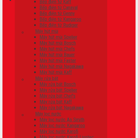
Bếp điện từ Kaff
Bếp điện từ Canaval
Giỏ hàng
Bếp điện từ Genny
Bếp điện từ Kangaroo
Chưa có sản phẩm trong giỏ hàng.
Bếp điện từ Rudiger
Máy hút mùi
Máy hút mùi Spelier
Máy hút mùi Bosch
Máy hút mùi Chefs
Máy hút mùi Bauer
Máy hút mùi Faster
Máy hút mùi Nagakawa
Máy hút mùi Kaff
Máy rửa bát
Máy rửa bát Bosch
Máy rửa bát Spelier
Máy rửa bát Chef’s
Máy rửa bát Kaff
Máy rửa bát Nagakawa
Máy lọc nước
Máy lọc nước Ao Smith
Máy lọc nước Kangaroo
Máy lọc nước Karofi
Máy lọc nước Karofi Livotec