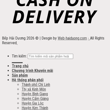
Bếp Hải Dương 2026 ©
|
Desgin by
Web-haiduong.com
-
All Rights
Reserved
.
Tìm kiếm:
Trang chủ
Chương trình Khuyến mãi
Sản phẩm
Hệ thống phân phối
Thành phố Chí Linh
Thị xã Kinh Môn
Huyện Bình Giang
Huyện Cẩm Giàng
Huyện Gia Lộc
Huyện Kim Thành