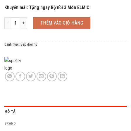
Khuyến mãi: Tặng ngay Bộ nồi 3 Món ELMIC
Bếp từ đôi SPM 989I Plus số lượng
THÊM VÀO GIỎ HÀNG
Danh mục:
Bếp điện từ
MÔ TẢ
BRAND