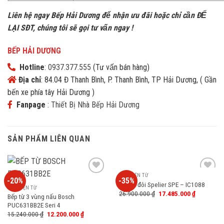
Liên hệ ngay Bếp Hải Dương để nhận ưu đãi h
oặc chỉ cần ĐỂ
LẠI SĐT, chúng tôi sẽ gọi tư vấn ngay !
BẾP HẢI DƯƠNG
Hotline
:
0937.377.555
(Tư vấn bán hàng)
Địa chỉ
: 84.04 Đ Thanh Bình, P. Thanh Bình, TP Hải Dương, ( Gần
bến xe phía tây Hải Dương )
Fanpage
:
Thiết Bị Nhà Bếp Hải Dương
SẢN PHẨM LIÊN QUAN
BẾP ĐIỆN TỪ
-20%
-35%
Add
Add
Bếp từ đôi Spelier SPE – IC1088
to
to
BẾP ĐIỆN TỪ
26.900.000
₫
17.485.000
₫
wishlist
wishlist
Bếp từ 3 vùng nấu Bosch
PUC631BB2E Seri 4
15.240.000
₫
12.200.000
₫