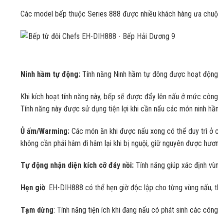
Các model bếp thuộc Series 888 được nhiều khách hàng ưa chuộng
Ninh hầm tự động:
Tính năng Ninh hầm tự đông được hoạt động 
Khi kích hoạt tính năng này, bếp sẽ được đẩy lên nấu ở mức côn
Tính năng này được sử dụng tiện lợi khi cần nấu các món ninh hầm 
Ủ ấm/Warming:
Các món ăn khi được nấu xong có thể duy trì ở 
không cần phải hâm đi hâm lại khi bị nguội, giữ nguyên được hươ
Tự động nhận diện kích cỡ đáy nồi:
Tính năng giúp xác định vùn
H
ẹn giờ
: EH-DIH888 có thể hẹn giờ độc lập cho từng vùng nấu, t
Tạm dừng
: Tính năng tiện ích khi đang nấu có phát sinh các côn