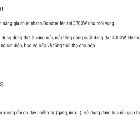
ất
h năng gia nhiệt nhanh Booster lên tới 3700W cho mỗi vùng.
ử dụng đồng thời 2 vùng nấu, nếu tổng công suất đang đạt 4000W, khi mộ
 nguồn điện, bảo vệ bếp và tăng tuổi thọ cho bếp.
B)
oong nồi có đáy nhiễm từ (gang, inox…). Sử dụng đúng loại nồi giúp bếp 