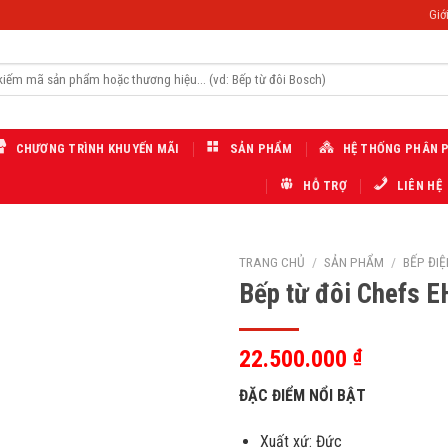
Giới
CHƯƠNG TRÌNH KHUYẾN MÃI
SẢN PHẨM
HỆ THỐNG PHÂN 
HỖ TRỢ
LIÊN HỆ
TRANG CHỦ
/
SẢN PHẨM
/
BẾP ĐIỆ
Bếp từ đôi Chefs 
Add
to
wishlist
22.500.000
₫
ĐẶC ĐIỂM NỔI BẬT
Xuất xứ: Đức