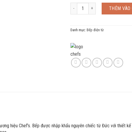
Bếp từ đôi Chefs EH-DIH888 số lư
THÊM VÀO 
Danh mục:
Bếp điện từ
ơng hiệu Chef’s. Bếp được nhập khẩu nguyên chiếc từ Đức với thiết kế