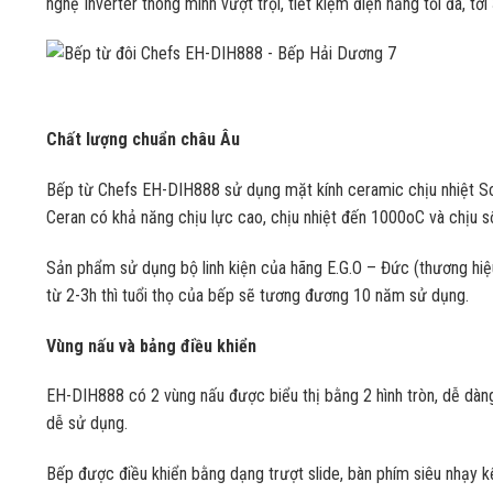
nghệ Inverter thông minh vượt trội, tiết kiệm điện năng tối đa, tới
Chất lượng chuẩn châu Âu
Bếp từ Chefs EH-DIH888 sử dụng mặt kính ceramic chịu nhiệt Sch
Ceran có khả năng chịu lực cao, chịu nhiệt đến 1000oC và chịu s
Sản phẩm sử dụng bộ linh kiện của hãng E.G.O – Đức (thương hiệu 
từ 2-3h thì tuổi thọ của bếp sẽ tương đương 10 năm sử dụng.
Vùng nấu và bảng điều khiển
EH-DIH888 có 2 vùng nấu được biểu thị bằng 2 hình tròn, dễ dàng đ
dễ sử dụng.
Bếp được điều khiển bằng dạng trượt slide, bàn phím siêu nhạy kể