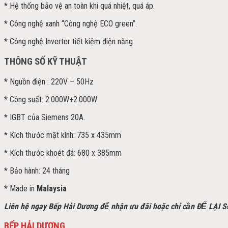
* Hệ thống bảo vệ an toàn khi quá nhiệt, quá áp.
* Công nghệ xanh “Công nghệ ECO green”.
* Công nghệ Inverter tiết kiệm điện năng
THÔNG SỐ KỸ THUẬT
* Nguồn điện : 220V – 50Hz
* Công suất: 2.000W+2.000W
* IGBT của Siemens 20A.
* Kích thước mặt kính: 735 x 435mm
* Kích thước khoét đá: 680 x 385mm
* Bảo hành: 24 tháng
* Made in
Malaysia
Liên hệ ngay Bếp Hải Dương để nhận ưu đãi h
oặc chỉ cần ĐỂ LẠI 
BẾP HẢI DƯƠNG