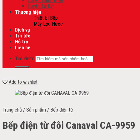
Huyện Thanh Miện
Huyện Tứ Kỳ
Thương hiệu
Thiết bị Bếp
Máy Lọc Nước
Dịch vụ
Tin tức
Hỗ trợ
Liên hệ
Tìm kiếm:
Add to wishlist
Trang chủ
/
Sản phẩm
/
Bếp điện từ
Bếp điện từ đôi Canaval CA-9959