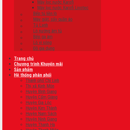
Máy lọc nước Karofi
Máy lọc nước Karofi Livotec
Bếp tủ liền lò
Máy giặt, sấy quần áo
Tủ Lạnh
Lò nướng âm tủ
Bếp ga âm
Lò vi sóng
Đồ gia dụng
Trang chủ
Chương trình Khuyến mãi
Sản phẩm
Hệ thống phân phối
Thành phố Chí Linh
Thị xã Kinh Môn
Huyện Bình Giang
Huyện Cẩm Giàng
Huyện Gia Lộc
Huyện Kim Thành
Huyện Nam Sách
Huyện Ninh Giang
Huyện Thanh Hà