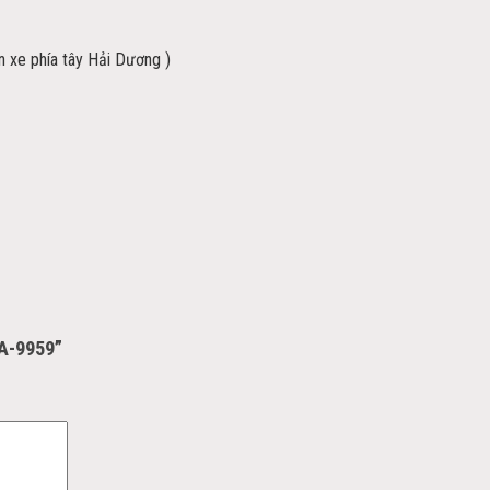
ến xe phía tây Hải Dương )
CA-9959”