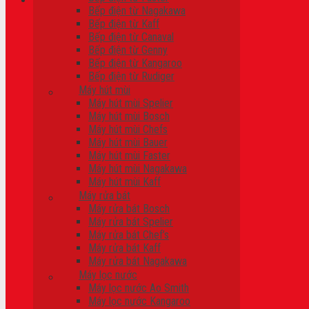
Bếp điện từ Nagakawa
Bếp điện từ Kaff
Giỏ hàng
Bếp điện từ Canaval
Bếp điện từ Genny
Chưa có sản phẩm trong giỏ hàng.
Bếp điện từ Kangaroo
Bếp điện từ Rudiger
Máy hút mùi
Máy hút mùi Spelier
Máy hút mùi Bosch
Máy hút mùi Chefs
Máy hút mùi Bauer
Máy hút mùi Faster
Máy hút mùi Nagakawa
Máy hút mùi Kaff
Máy rửa bát
Máy rửa bát Bosch
Máy rửa bát Spelier
Máy rửa bát Chef’s
Máy rửa bát Kaff
Máy rửa bát Nagakawa
Máy lọc nước
Máy lọc nước Ao Smith
Máy lọc nước Kangaroo