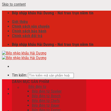
Skip to content
Bếp nhập khẩu Hải Dương - Nơi trao trọn niềm tin
Giới thiệu
Chính sách vận chuyển
Chính sách bảo hành
Chính sách đổi trả
Bếp nhập khẩu Hải Dương - Nơi trao trọn niềm tin
Tìm kiếm:
DANH MỤC SẢN PHẨM
Bếp điện từ
Bếp điện từ Spelier
Giỏ hàng /
0
₫
Bếp điện từ Bosch
Bếp điện từ Chefs
Chưa có sản phẩm trong giỏ hàng.
Bếp điện từ Bauer
Bếp điện từ Faster